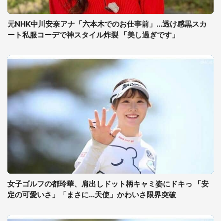
元NHK中川安奈アナ「六本木でのお仕事前」...透け感黒スカ
ート私服コーデで神スタイル炸裂 「美し過ぎです」
女子ゴルフの都玲華、肩出しドット柄キャミ姿にドキっ 「安
定の可愛いさ」「まさに...天使」かわいさ限界突破