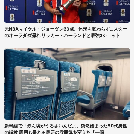
元NBAマイケル・ジョーダン63歳、体形も変わらず...スター
のオーラダダ漏れ サッカー・ハーランドと最強2ショット
新幹線で「赤ん坊がうるさいんだよ」突然始まった50代男性
の説教 周囲も呆れる最悪の雰囲気を変えた「一喝」