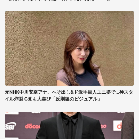
元NHK中川安奈アナ、へそ出し&ド派手巨人ユニ姿で...神スタ
イル炸裂 G党も大喜び「反則級のビジュアル」