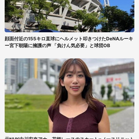
顔面付近の155キロ直球にヘルメット叩きつけたDeNAルーキ
ー宮下朝陽に擁護の声 「負けん気必要」と球団OB