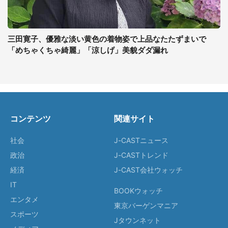
三田寛子、優雅な淡い黄色の着物姿で上品なたたずまいで
「めちゃくちゃ綺麗」「涼しげ」美貌ダダ漏れ
コンテンツ
関連サイト
社会
J-CASTニュース
政治
J-CASTトレンド
経済
J-CAST会社ウォッチ
IT
BOOKウォッチ
エンタメ
東京バーゲンマニア
スポーツ
Jタウンネット