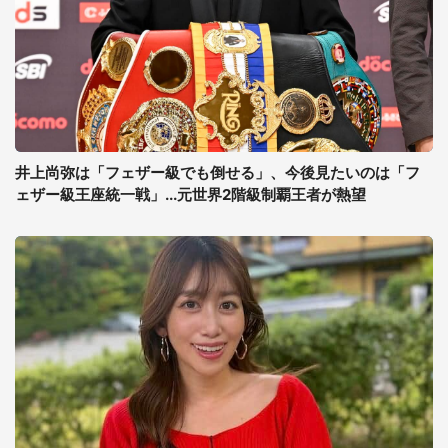
井上尚弥は「フェザー級でも倒せる」、今後見たいのは「フ
ェザー級王座統一戦」...元世界2階級制覇王者が熱望