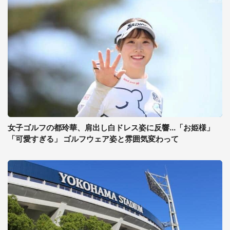
女子ゴルフの都玲華、肩出し白ドレス姿に反響...「お姫様」
「可愛すぎる」 ゴルフウェア姿と雰囲気変わって