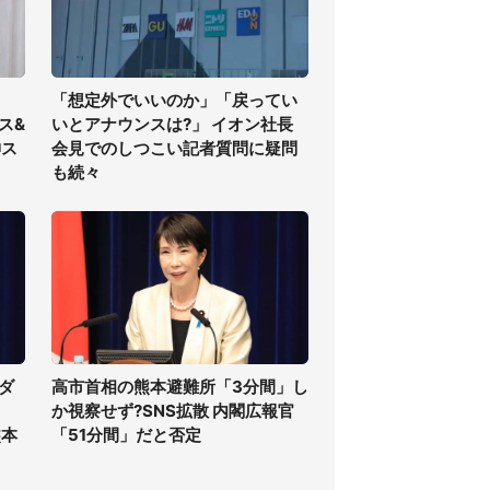
「想定外でいいのか」「戻ってい
ス&
いとアナウンスは?」 イオン社長
神ス
会見でのしつこい記者質問に疑問
も続々
ダ
高市首相の熊本避難所「3分間」し
か視察せず?SNS拡散 内閣広報官
熊本
「51分間」だと否定