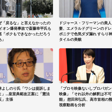
ぜ「戻るな」と言えなかったの
ドジャース・フリーマンの美人
 イオン爆発事故で斎藤幸平氏も
妻、エメラルドグリーンのドレ
巡「ボクもできなかっただろう
ポニテで色気ダダ漏れ すらり
あ」
タイルの美貌
林よしのり氏「ワシは提訴しま
「プロモ映像ないしプロパガン
よ」...皇室典範改正案に「憲法
映像」「それ以外の解釈は不可
反」主張
能」 想田和弘氏、高市首相の
視察動画を分析