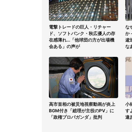
電撃トレードの巨人・リチャー
な
ド、ソフトバンク・秋広優人の存
か
在感薄れ...「他球団の方が出場機
逡
会ある」の声が
な
高市首相の被災地視察動画が炎上
小
BGM付き「総理が主役のPV」に
す
「政権プロパガンダ」批判
違