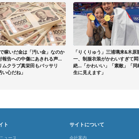
Vで稼いだ金は「汚い金」なのか
「りくりゅう」三浦璃来&木原
付報告への中傷にあきれる声...
一、制服衣装がかわいすぎて悶
リムクラブ真栄田もバッサリ
絶...「かわいい」「素敵」「同
汚い心だね」
生に見えます」
イト
サイトについて
Tニュース
会社案内