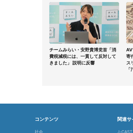
チームみらい・安野貴博党首「消
A
費税減税には、一貫して反対して
寄
きました」 説明に反響
ス
「
コンテンツ
関連サ
社会
J-CAS