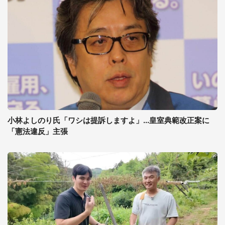
小林よしのり氏「ワシは提訴しますよ」...皇室典範改正案に
「憲法違反」主張