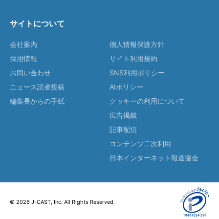
サイトについて
会社案内
個人情報保護方針
採用情報
サイト利用規約
お問い合わせ
SNS利用ポリシー
ニュース読者投稿
AIポリシー
編集長からの手紙
クッキーの利用について
広告掲載
記事配信
コンテンツ二次利用
日本インターネット報道協会
© 2026 J-CAST, Inc. All Rights Reserved.