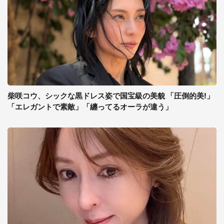
柴咲コウ、シックな黒ドレス姿で国宝級の美貌 「圧倒的美!」
「エレガントで素敵」「纏ってるオーラが違う」