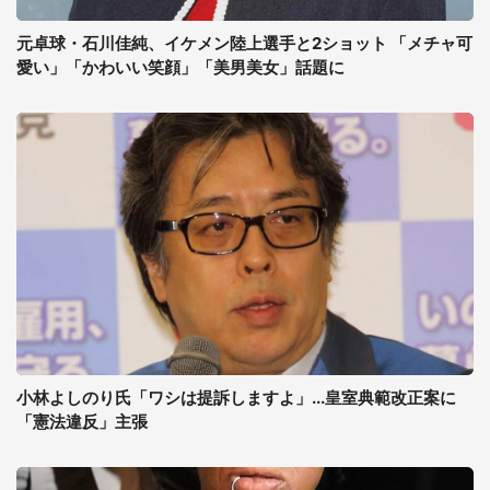
元卓球・石川佳純、イケメン陸上選手と2ショット 「メチャ可
愛い」「かわいい笑顔」「美男美女」話題に
小林よしのり氏「ワシは提訴しますよ」...皇室典範改正案に
「憲法違反」主張