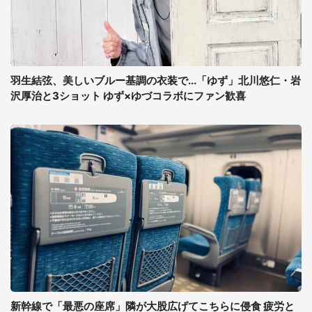
羽生結弦、美しいブルー基調の衣装で...「ゆず」北川悠仁・岩
沢厚治と3ショット ゆず×ゆづコラボにファン歓喜
新幹線で「最悪の座席」隣が大股広げてこちらに侵食 疲労と