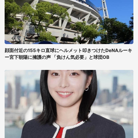
顔面付近の155キロ直球にヘルメット叩きつけたDeNAルーキ
ー宮下朝陽に擁護の声 「負けん気必要」と球団OB