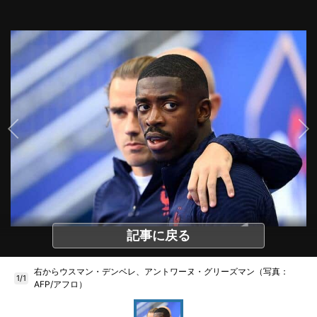
記事に戻る
右からウスマン・デンベレ、アントワーヌ・グリーズマン（写真：
1/1
AFP/アフロ）