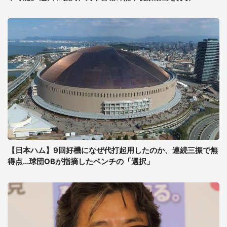
【日本ハム】9回好機になぜ代打起用したのか、連続三振で無
得点...球団OBが指摘したベンチの「選択」