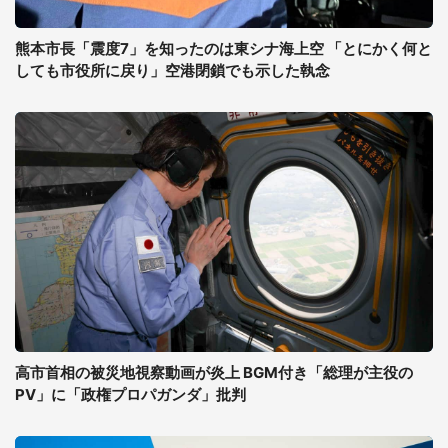
熊本市長「震度7」を知ったのは東シナ海上空 「とにかく何と
しても市役所に戻り」空港閉鎖でも示した執念
高市首相の被災地視察動画が炎上 BGM付き「総理が主役の
PV」に「政権プロパガンダ」批判