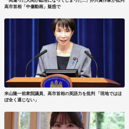
「間違った人間が総理になってしまった...」芥川賞作家が批判
高市首相「中傷動画」疑惑で
米山隆一前衆院議員、高市首相の英語力を批判 「現地ではほ
ぼ全く通じない」