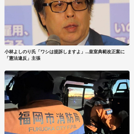
小林よしのり氏「ワシは提訴しますよ」...皇室典範改正案に
「憲法違反」主張