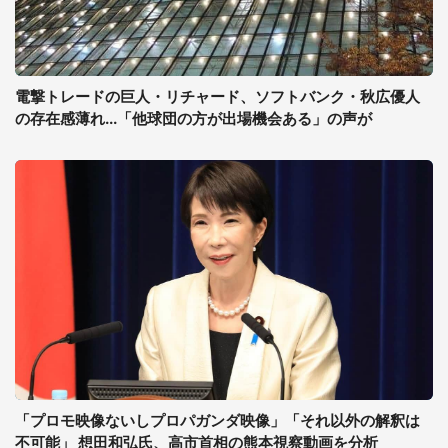
電撃トレードの巨人・リチャード、ソフトバンク・秋広優人
の存在感薄れ...「他球団の方が出場機会ある」の声が
「プロモ映像ないしプロパガンダ映像」「それ以外の解釈は
不可能」 想田和弘氏、高市首相の熊本視察動画を分析