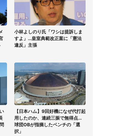
メ
小林よしのり氏「ワシは提訴しま
宮
すよ」...皇室典範改正案に「憲法
必
違反」主張
い
【日本ハム】9回好機になぜ代打起
長
用したのか、連続三振で無得点...
問
球団OBが指摘したベンチの「選
択」