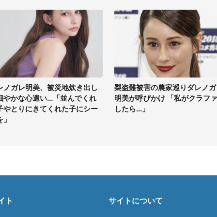
レノガレ明美、被災地炊き出し
梨盗難被害の農家巡りダレノガ
細やかな心遣い...「並んでくれ
明美が呼びかけ 「私がクラフ
子やとりにきてくれた子にシー
したら...」
を」
イト
サイトについて