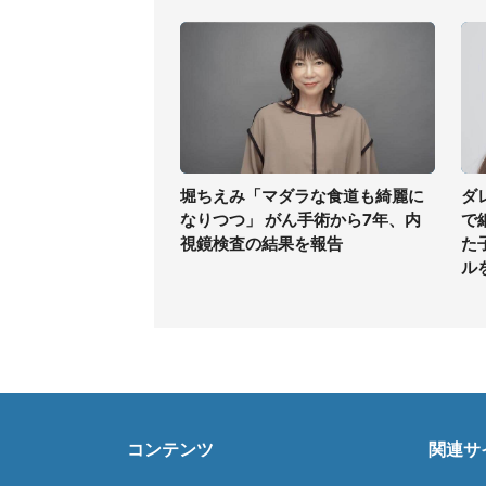
堀ちえみ「マダラな食道も綺麗に
ダ
なりつつ」 がん手術から7年、内
で
視鏡検査の結果を報告
た
ル
コンテンツ
関連サ