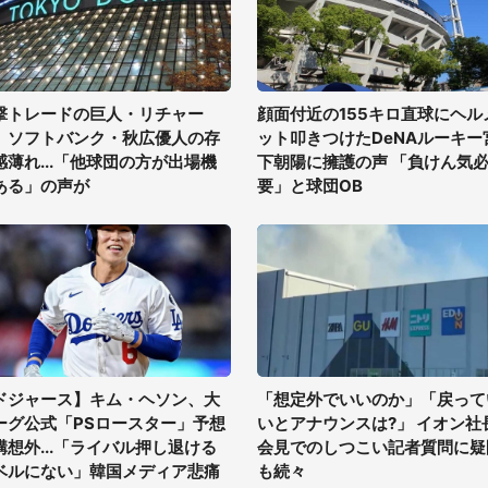
撃トレードの巨人・リチャー
顔面付近の155キロ直球にヘル
、ソフトバンク・秋広優人の存
ット叩きつけたDeNAルーキー
感薄れ...「他球団の方が出場機
下朝陽に擁護の声 「負けん気
ある」の声が
要」と球団OB
ドジャース】キム・ヘソン、大
「想定外でいいのか」「戻って
ーグ公式「PSロースター」予想
いとアナウンスは?」 イオン社
構想外...「ライバル押し退ける
会見でのしつこい記者質問に疑
ベルにない」韓国メディア悲痛
も続々