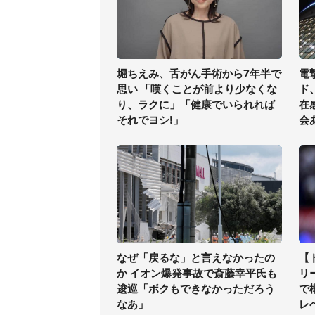
堀ちえみ、舌がん手術から7年半で
電
思い 「嘆くことが前より少なくな
ド
り、ラクに」「健康でいられれば
在
それでヨシ!」
会
なぜ「戻るな」と言えなかったの
【
か イオン爆発事故で斎藤幸平氏も
リ
逡巡「ボクもできなかっただろう
で
なあ」
レ