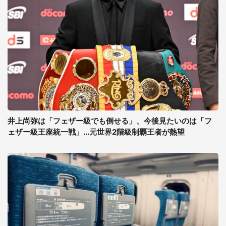
井上尚弥は「フェザー級でも倒せる」、今後見たいのは「フ
ェザー級王座統一戦」...元世界2階級制覇王者が熱望