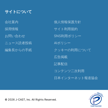
サイトについて
会社案内
個人情報保護方針
採用情報
サイト利用規約
お問い合わせ
SNS利用ポリシー
ニュース読者投稿
AIポリシー
編集長からの手紙
クッキーの利用について
広告掲載
記事配信
コンテンツ二次利用
日本インターネット報道協会
© 2026 J-CAST, Inc. All Rights Reserved.