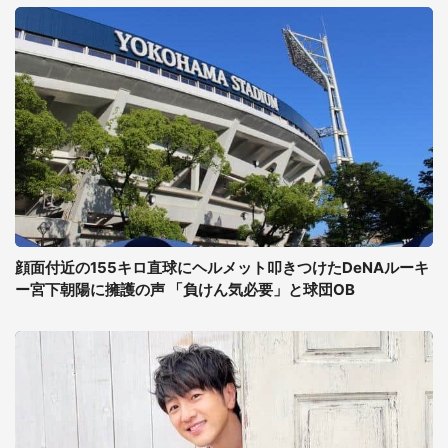
顔面付近の155キロ直球にヘルメット叩きつけたDeNAルーキ
ー宮下朝陽に擁護の声 「負けん気必要」と球団OB