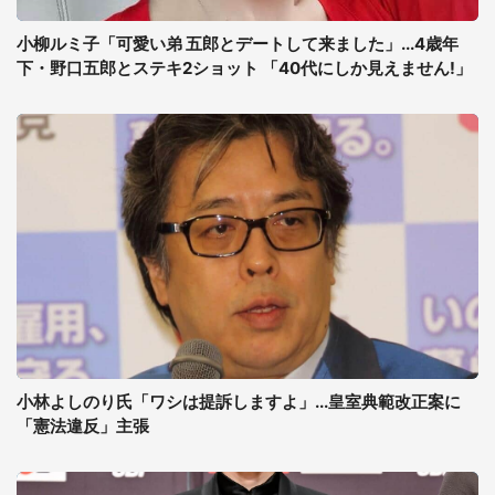
小柳ルミ子「可愛い弟 五郎とデートして来ました」...4歳年
下・野口五郎とステキ2ショット 「40代にしか見えません!」
小林よしのり氏「ワシは提訴しますよ」...皇室典範改正案に
「憲法違反」主張