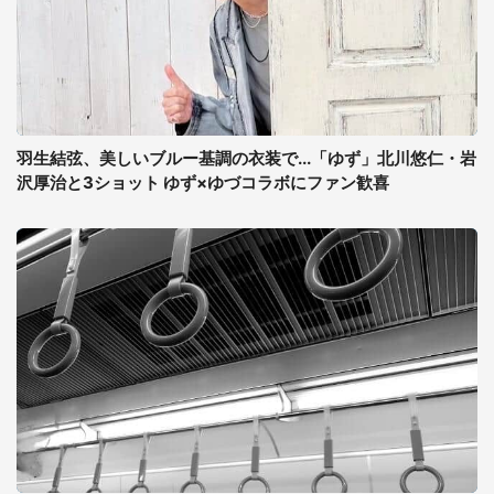
羽生結弦、美しいブルー基調の衣装で...「ゆず」北川悠仁・岩
沢厚治と3ショット ゆず×ゆづコラボにファン歓喜