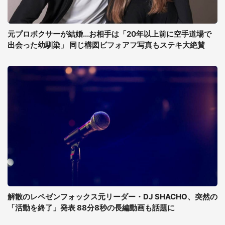
元プロボクサーが結婚...お相手は「20年以上前に空手道場で
出会った幼馴染」 同じ構図ビフォアフ写真もステキ大絶賛
解散のレペゼンフォックス元リーダー・DJ SHACHO、突然の
「活動を終了」発表 88分8秒の長編動画も話題に