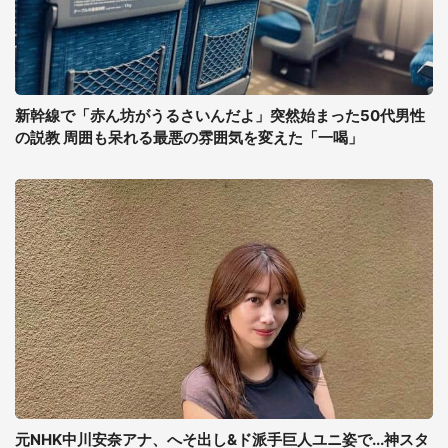
新幹線で「赤ん坊がうるさいんだよ」突然始まった50代男性
の説教 周囲も呆れる最悪の雰囲気を変えた「一喝」
元NHK中川安奈アナ、へそ出し&ド派手巨人ユニ姿で...神スタ