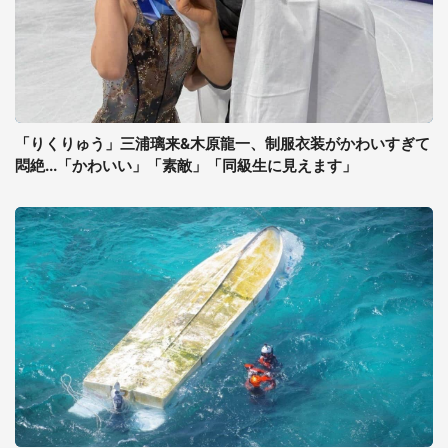
「りくりゅう」三浦璃来&木原龍一、制服衣装がかわいすぎて
悶絶...「かわいい」「素敵」「同級生に見えます」