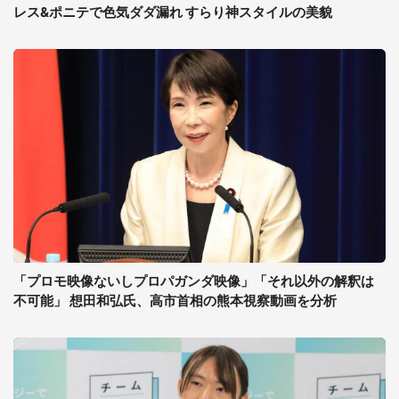
レス&ポニテで色気ダダ漏れ すらり神スタイルの美貌
「プロモ映像ないしプロパガンダ映像」「それ以外の解釈は
不可能」 想田和弘氏、高市首相の熊本視察動画を分析