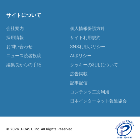
サイトについて
会社案内
個人情報保護方針
採用情報
サイト利用規約
お問い合わせ
SNS利用ポリシー
ニュース読者投稿
AIポリシー
編集長からの手紙
クッキーの利用について
広告掲載
記事配信
コンテンツ二次利用
日本インターネット報道協会
© 2026 J-CAST, Inc. All Rights Reserved.