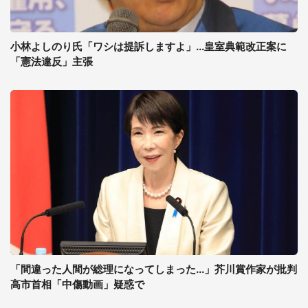
小林よしのり氏「ワシは提訴しますよ」...皇室典範改正案に
「憲法違反」主張
「間違った人間が総理になってしまった...」芥川賞作家が批判
高市首相「中傷動画」疑惑で