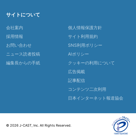
サイトについて
会社案内
個人情報保護方針
採用情報
サイト利用規約
お問い合わせ
SNS利用ポリシー
ニュース読者投稿
AIポリシー
編集長からの手紙
クッキーの利用について
広告掲載
記事配信
コンテンツ二次利用
日本インターネット報道協会
© 2026 J-CAST, Inc. All Rights Reserved.