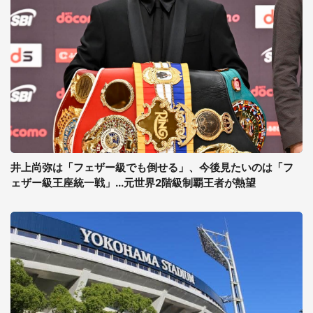
井上尚弥は「フェザー級でも倒せる」、今後見たいのは「フ
ェザー級王座統一戦」...元世界2階級制覇王者が熱望