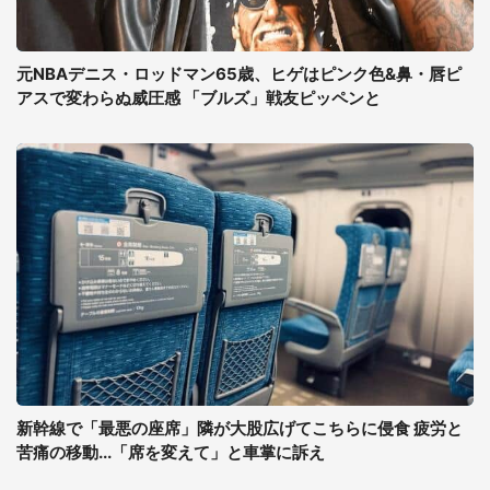
元NBAデニス・ロッドマン65歳、ヒゲはピンク色&鼻・唇ピ
アスで変わらぬ威圧感 「ブルズ」戦友ピッペンと
新幹線で「最悪の座席」隣が大股広げてこちらに侵食 疲労と
苦痛の移動...「席を変えて」と車掌に訴え