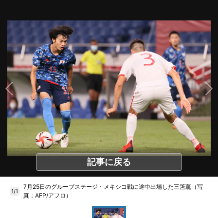
記事に戻る
7月25日のグループステージ・メキシコ戦に途中出場した三笘薫（写
1/1
真：AFP/アフロ）