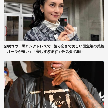
柴咲コウ、黒ロングドレスで...後ろ姿まで美しい国宝級の美貌
「オーラが凄い」「美しすぎます」色気ダダ漏れ