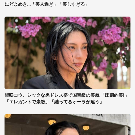
にどよめき...「美人過ぎ」「美しすぎる」
柴咲コウ、シックな黒ドレス姿で国宝級の美貌 「圧倒的美!」
「エレガントで素敵」「纏ってるオーラが違う」