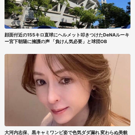
顔面付近の155キロ直球にヘルメット叩きつけたDeNAルーキ
ー宮下朝陽に擁護の声 「負けん気必要」と球団OB
大河内志保、黒キャミワンピ姿で色気ダダ漏れ 変わらぬ美貌