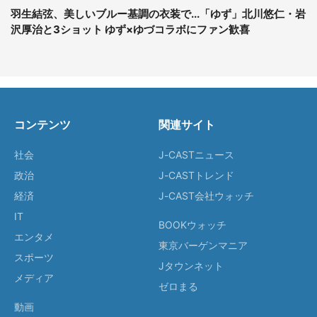
羽生結弦、美しいブルー基調の衣装で...「ゆず」北川悠仁・岩
沢厚治と3ショット ゆず×ゆづコラボにファン歓喜
コンテンツ
関連サイト
社会
J-CASTニュース
政治
J-CASTトレンド
経済
J-CAST会社ウォッチ
IT
BOOKウォッチ
エンタメ
東京バーゲンマニア
スポーツ
Jタウンネット
メディア
ゼロまる
動画