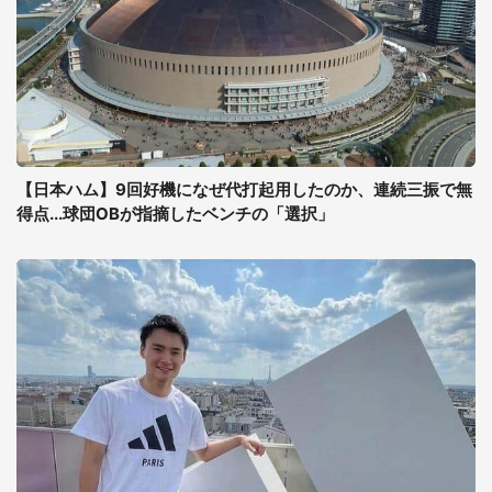
【日本ハム】9回好機になぜ代打起用したのか、連続三振で無
得点...球団OBが指摘したベンチの「選択」