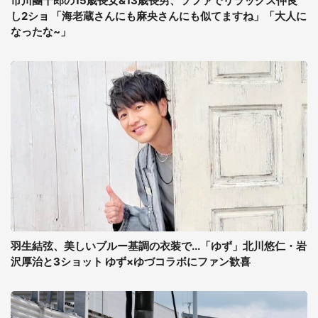
市川團十郎の15歳長女&13歳長男、ソファでリラックス仲良
し2ショ 「海老蔵さんにも麻央さんにも似てますね」「大人に
なったな~」
羽生結弦、美しいブルー基調の衣装で...「ゆず」北川悠仁・岩
沢厚治と3ショット ゆず×ゆづコラボにファン歓喜