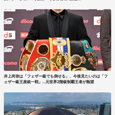
井上尚弥は「フェザー級でも倒せる」、今後見たいのは「フ
ェザー級王座統一戦」...元世界2階級制覇王者が熱望