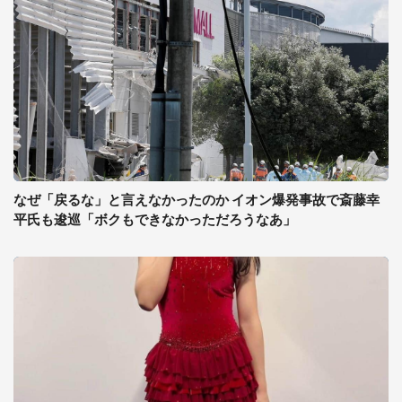
なぜ「戻るな」と言えなかったのか イオン爆発事故で斎藤幸
平氏も逡巡「ボクもできなかっただろうなあ」