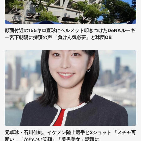
顔面付近の155キロ直球にヘルメット叩きつけたDeNAルーキ
ー宮下朝陽に擁護の声 「負けん気必要」と球団OB
元卓球・石川佳純、イケメン陸上選手と2ショット 「メチャ可
愛い」「かわいい笑顔」「美男美女」話題に