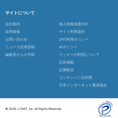
サイトについて
会社案内
個人情報保護方針
採用情報
サイト利用規約
お問い合わせ
SNS利用ポリシー
ニュース読者投稿
AIポリシー
編集長からの手紙
クッキーの利用について
広告掲載
記事配信
コンテンツ二次利用
日本インターネット報道協会
© 2026 J-CAST, Inc. All Rights Reserved.