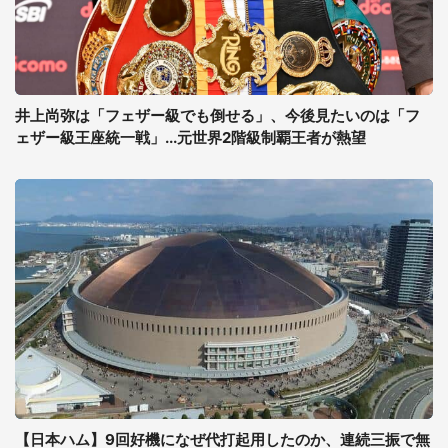
井上尚弥は「フェザー級でも倒せる」、今後見たいのは「フ
ェザー級王座統一戦」...元世界2階級制覇王者が熱望
【日本ハム】9回好機になぜ代打起用したのか、連続三振で無