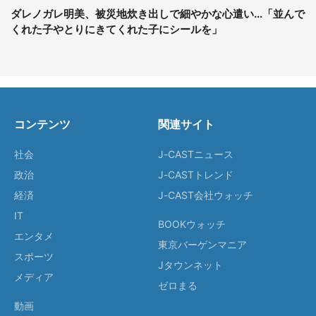
ダレノガレ明美、被災地炊き出しで細やかな心遣い...「並んで
くれた子やとりにきてくれた子にシールを」
コンテンツ
関連サイト
社会
J-CASTニュース
政治
J-CASTトレンド
経済
J-CAST会社ウォッチ
IT
BOOKウォッチ
エンタメ
東京バーゲンマニア
スポーツ
Jタウンネット
メディア
ゼロまる
動画