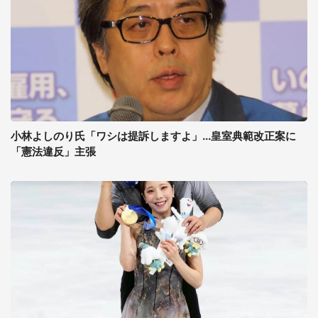
小林よしのり氏「ワシは提訴しますよ」...皇室典範改正案に
「憲法違反」主張