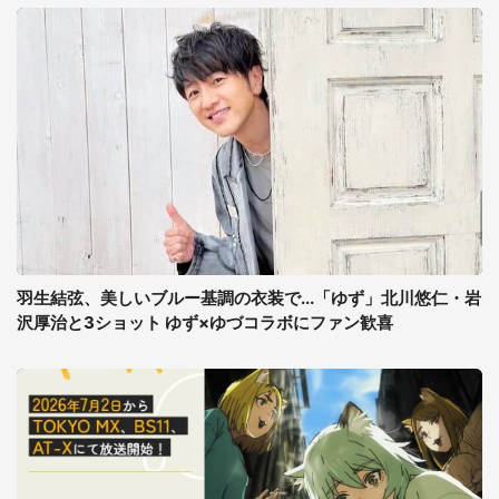
羽生結弦、美しいブルー基調の衣装で...「ゆず」北川悠仁・岩
沢厚治と3ショット ゆず×ゆづコラボにファン歓喜