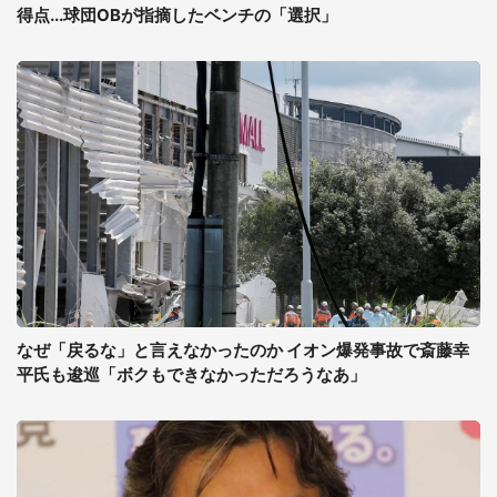
得点...球団OBが指摘したベンチの「選択」
なぜ「戻るな」と言えなかったのか イオン爆発事故で斎藤幸
平氏も逡巡「ボクもできなかっただろうなあ」