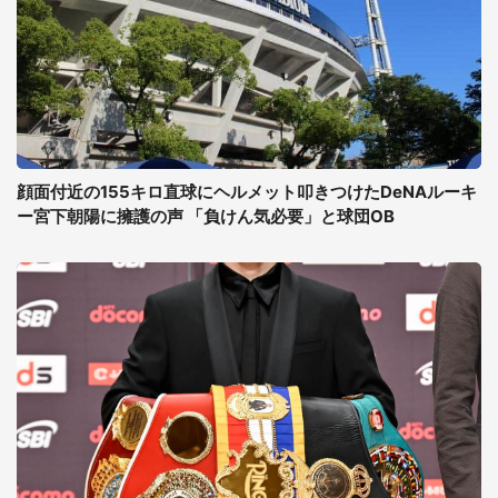
顔面付近の155キロ直球にヘルメット叩きつけたDeNAルーキ
ー宮下朝陽に擁護の声 「負けん気必要」と球団OB