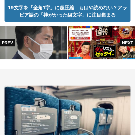
19文字を「全角1字」に超圧縮 もはや読めない？アラ
ビア語の「神がかった組文字」に注目集まる