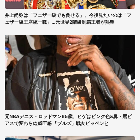
井上尚弥は「フェザー級でも倒せる」、今後見たいのは「フ
ェザー級王座統一戦」...元世界2階級制覇王者が熱望
元NBAデニス・ロッドマン65歳、ヒゲはピンク色&鼻・唇ピ
アスで変わらぬ威圧感 「ブルズ」戦友ピッペンと