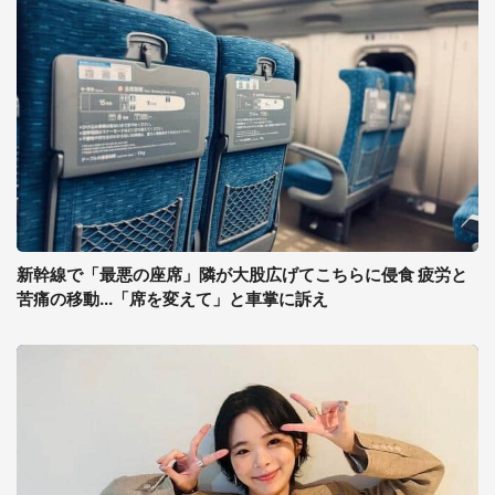
新幹線で「最悪の座席」隣が大股広げてこちらに侵食 疲労と
苦痛の移動...「席を変えて」と車掌に訴え