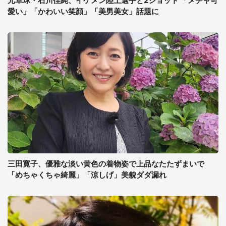
元卓球・石川佳純、イケメン陸上選手と2ショット 「メチャ可
愛い」「かわいい笑顔」「美男美女」話題に
三田寛子、優雅な淡い黄色の着物姿で上品なたたずまいで
「めちゃくちゃ綺麗」「涼しげ」美貌ダダ漏れ