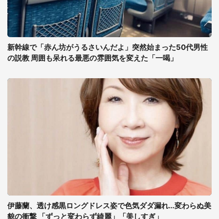
新幹線で「赤ん坊がうるさいんだよ」突然始まった50代男性
の説教 周囲も呆れる最悪の雰囲気を変えた「一喝」
伊藤蘭、透け感黒ロングドレス姿で色気ダダ漏れ...変わらぬ美
貌の衝撃 「ずっと変わらず綺麗」「美しすぎ」