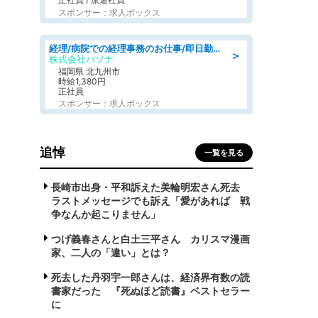
スポンサー：求人ボックス
経理/病院での経理事務のお仕事/即日勤務可/車通勤可/経理/一般事務
＞
株式会社パソナ
福岡県 北九州市
時給1,380円
正社員
スポンサー：求人ボックス
追悼
一覧を見る
長崎市出身・平和訴えた美輪明宏さん死去
ラストメッセージでも訴え「愛があれば 戦
争なんか起こりません」
つげ義春さんと白土三平さん カリスマ漫画
家、二人の「違い」とは？
死去した丹羽宇一郎さんは、経済界有数の読
書家だった 『死ぬほど読書』ベストセラー
に