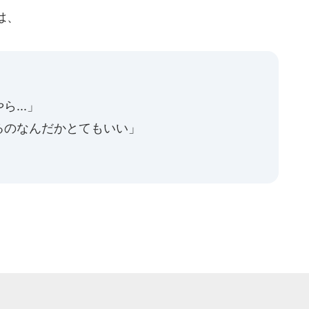
は、
...」
るのなんだかとてもいい」