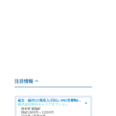
注目情報
PR
組立・組付け/高収入/日払いOK/交替制/20・30・40代活躍中/製造 工場
＞
株式会社綜合キャリアオプション
熊本県 菊陽町
時給1,600円～2,000円
正社員 / 派遣社員