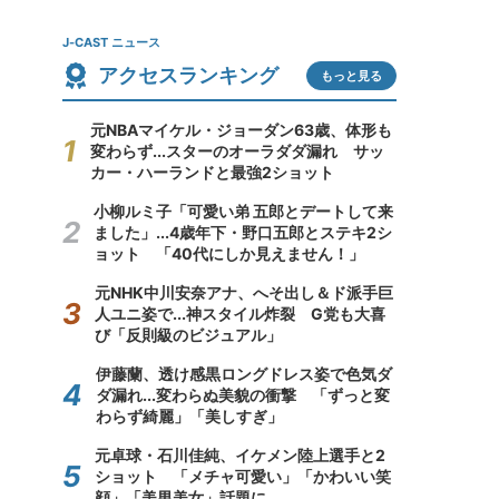
J-CAST ニュース
アクセスランキング
もっと見る
元NBAマイケル・ジョーダン63歳、体形も
変わらず...スターのオーラダダ漏れ サッ
カー・ハーランドと最強2ショット
小柳ルミ子「可愛い弟 五郎とデートして来
ました」...4歳年下・野口五郎とステキ2シ
ョット 「40代にしか見えません！」
元NHK中川安奈アナ、へそ出し＆ド派手巨
人ユニ姿で...神スタイル炸裂 G党も大喜
び「反則級のビジュアル」
伊藤蘭、透け感黒ロングドレス姿で色気ダ
ダ漏れ...変わらぬ美貌の衝撃 「ずっと変
わらず綺麗」「美しすぎ」
元卓球・石川佳純、イケメン陸上選手と2
ショット 「メチャ可愛い」「かわいい笑
顔」「美男美女」話題に