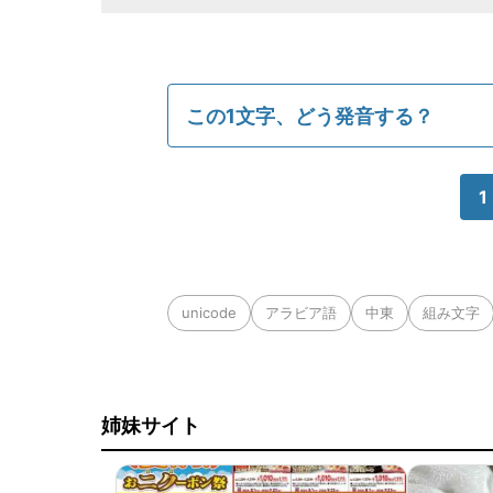
この1文字、どう発音する？
1
unicode
アラビア語
中東
組み文字
姉妹サイト