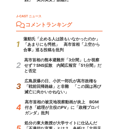
J-CAST ニュース
コメントランキング
蓮舫氏「止める人は誰もいなかったのか」
「あまりにも愕然」 高市首相「上空から
合掌」巡る投稿を批判
高市首相の熊本避難所「3分間」しか視察
せず？SNS拡散 内閣広報官「51分間」だ
と否定
広島原爆の日、小沢一郎氏が高市政権を
「戦前回帰路線」と非難 「この国は再び
滅亡に向かいかねない」
高市首相の被災地視察動画が炎上 BGM
付き「総理が主役のPV」に「政権プロパ
ガンダ」批判
処分の東大教授が大学サイトに仕込んだ
「不適切な言葉」とは？ 各紙は「六四天