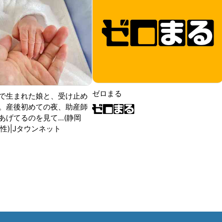
ゼロまる
で生まれた娘と、受け止め
。産後初めての夜、助産師
げてるのを見て...(静岡
性)|Jタウンネット