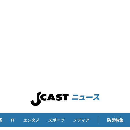
済
IT
エンタメ
スポーツ
メディア
防災特集