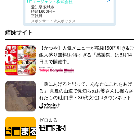
UTエージェント株式会社
愛知県 安城市
時給1,600円～
正社員
スポンサー：求人ボックス
姉妹サイト
【かつや】人気メニューが税抜150円引き&ご
飯大盛り無料!お得すぎる「感謝祭」は8月14
日まで開催中。
「孫にあげると思って、あなたにこれをあげ
る」 真夏の山道で見知らぬお婆さんに握らさ
れたもの(山口県・30代女性)|Jタウンネット
ゼロまる