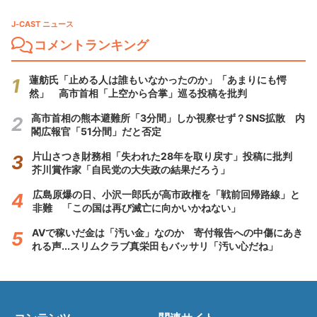
J-CAST ニュース
コメントランキング
蓮舫氏「止める人は誰もいなかったのか」「あまりにも愕
然」 高市首相「上空から合掌」巡る投稿を批判
高市首相の熊本避難所「3分間」しか視察せず？SNS拡散 内
閣広報官「51分間」だと否定
片山さつき財務相「失われた28年を取り戻す」投稿に批判
芥川賞作家「自民党の大失政の結果だろう」
広島原爆の日、小沢一郎氏が高市政権を「戦前回帰路線」と
非難 「この国は再び滅亡に向かいかねない」
AVで稼いだ金は「汚い金」なのか 寄付報告への中傷にあき
れる声...スリムクラブ真栄田もバッサリ「汚い心だね」