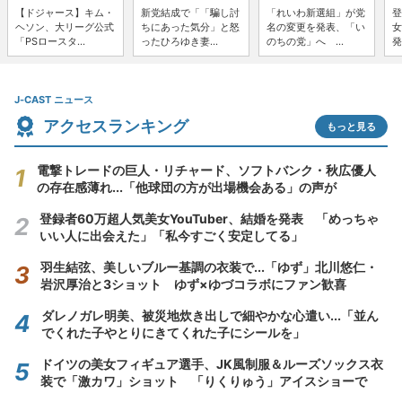
【ドジャース】キム・
新党結成で「「騙し討
「れいわ新選組」が党
登
ヘソン、大リーグ公式
ちにあった気分」と怒
名の変更を発表、「い
女
「PSロースタ...
ったひろゆき妻...
のちの党」へ ...
発
J-CAST ニュース
アクセスランキング
もっと見る
電撃トレードの巨人・リチャード、ソフトバンク・秋広優人
の存在感薄れ...「他球団の方が出場機会ある」の声が
登録者60万超人気美女YouTuber、結婚を発表 「めっちゃ
いい人に出会えた」「私今すごく安定してる」
羽生結弦、美しいブルー基調の衣装で...「ゆず」北川悠仁・
岩沢厚治と3ショット ゆず×ゆづコラボにファン歓喜
ダレノガレ明美、被災地炊き出しで細やかな心遣い...「並ん
でくれた子やとりにきてくれた子にシールを」
ドイツの美女フィギュア選手、JK風制服＆ルーズソックス衣
装で「激カワ」ショット 「りくりゅう」アイスショーで