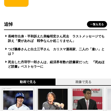
追悼
一覧を見る
長崎市出身・平和訴えた美輪明宏さん死去 ラストメッセージでも
訴え「愛があれば 戦争なんか起こりません」
つげ義春さんと白土三平さん カリスマ漫画家、二人の「違い」と
は？
死去した丹羽宇一郎さんは、経済界有数の読書家だった 『死ぬほ
ど読書』ベストセラーに
動画で見る
画像で見る