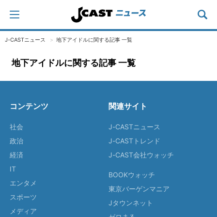
J-CASTニュース
地下アイドルに関する記事 一覧
地下アイドルに関する記事 一覧
コンテンツ
関連サイト
社会
J-CASTニュース
政治
J-CASTトレンド
経済
J-CAST会社ウォッチ
IT
BOOKウォッチ
エンタメ
東京バーゲンマニア
スポーツ
Jタウンネット
メディア
ゼロまる