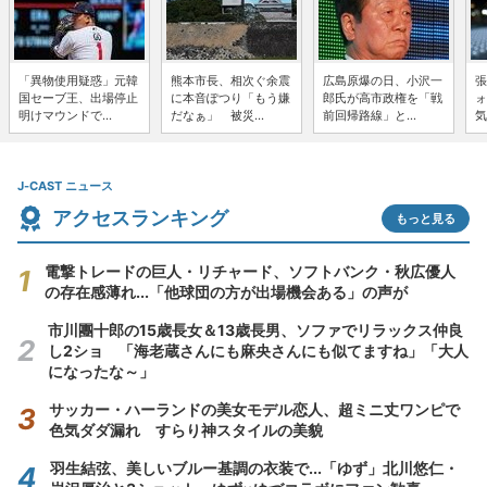
「異物使用疑惑」元韓
熊本市長、相次ぐ余震
広島原爆の日、小沢一
張
国セーブ王、出場停止
に本音ぽつり「もう嫌
郎氏が高市政権を「戦
ォ
明けマウンドで...
だなぁ」 被災...
前回帰路線」と...
気
J-CAST ニュース
アクセスランキング
もっと見る
電撃トレードの巨人・リチャード、ソフトバンク・秋広優人
の存在感薄れ...「他球団の方が出場機会ある」の声が
市川團十郎の15歳長女＆13歳長男、ソファでリラックス仲良
し2ショ 「海老蔵さんにも麻央さんにも似てますね」「大人
になったな～」
サッカー・ハーランドの美女モデル恋人、超ミニ丈ワンピで
色気ダダ漏れ すらり神スタイルの美貌
羽生結弦、美しいブルー基調の衣装で...「ゆず」北川悠仁・