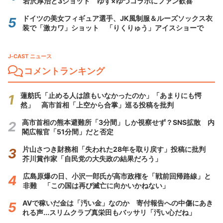
岩沢厚治と3ショット ゆず×ゆづコラボにファン歓喜
ドイツの美女フィギュア選手、JK風制服＆ルーズソックス衣
装で「激カワ」ショット 「りくりゅう」アイスショーで
J-CAST ニュース
コメントランキング
蓮舫氏「止める人は誰もいなかったのか」「あまりにも愕
然」 高市首相「上空から合掌」巡る投稿を批判
高市首相の熊本避難所「3分間」しか視察せず？SNS拡散 内
閣広報官「51分間」だと否定
片山さつき財務相「失われた28年を取り戻す」投稿に批判
芥川賞作家「自民党の大失政の結果だろう」
広島原爆の日、小沢一郎氏が高市政権を「戦前回帰路線」と
非難 「この国は再び滅亡に向かいかねない」
AVで稼いだ金は「汚い金」なのか 寄付報告への中傷にあき
れる声...スリムクラブ真栄田もバッサリ「汚い心だね」