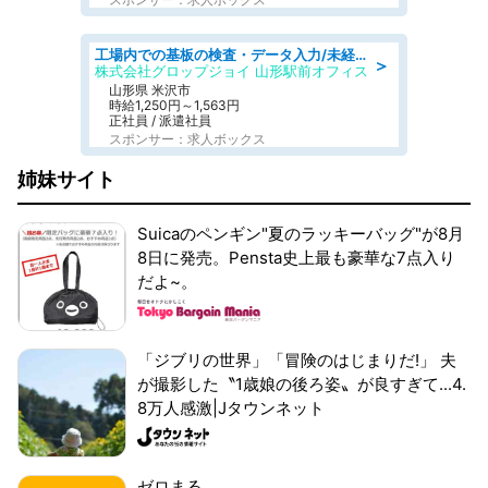
工場内での基板の検査・データ入力/未経験歓迎/交通費支給/食堂あり
＞
株式会社グロップジョイ 山形駅前オフィス
山形県 米沢市
時給1,250円～1,563円
正社員 / 派遣社員
スポンサー：求人ボックス
姉妹サイト
Suicaのペンギン"夏のラッキーバッグ"が8月
8日に発売。Pensta史上最も豪華な7点入り
だよ~。
「ジブリの世界」「冒険のはじまりだ!」 夫
が撮影した〝1歳娘の後ろ姿〟が良すぎて...4.
8万人感激|Jタウンネット
ゼロまる