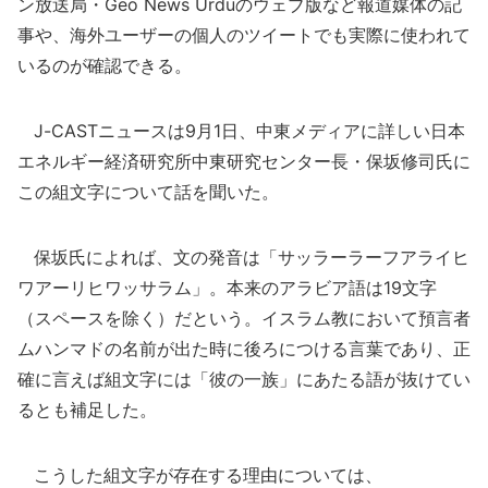
ン放送局・Geo News Urduのウェブ版など報道媒体の記
事や、海外ユーザーの個人のツイートでも実際に使われて
いるのが確認できる。
J-CASTニュースは9月1日、中東メディアに詳しい日本
エネルギー経済研究所中東研究センター長・保坂修司氏に
この組文字について話を聞いた。
保坂氏によれば、文の発音は「サッラーラーフアライヒ
ワアーリヒワッサラム」。本来のアラビア語は19文字
（スペースを除く）だという。イスラム教において預言者
ムハンマドの名前が出た時に後ろにつける言葉であり、正
確に言えば組文字には「彼の一族」にあたる語が抜けてい
るとも補足した。
こうした組文字が存在する理由については、