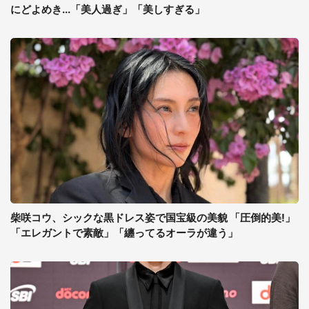
にどよめき...「美人過ぎ」「美しすぎる」
柴咲コウ、シックな黒ドレス姿で国宝級の美貌 「圧倒的美!」
「エレガントで素敵」「纏ってるオーラが違う」