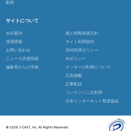
動画
サイトについて
会社案内
個人情報保護方針
採用情報
サイト利用規約
お問い合わせ
SNS利用ポリシー
ニュース読者投稿
AIポリシー
編集長からの手紙
クッキーの利用について
広告掲載
記事配信
コンテンツ二次利用
日本インターネット報道協会
© 2026 J-CAST, Inc. All Rights Reserved.