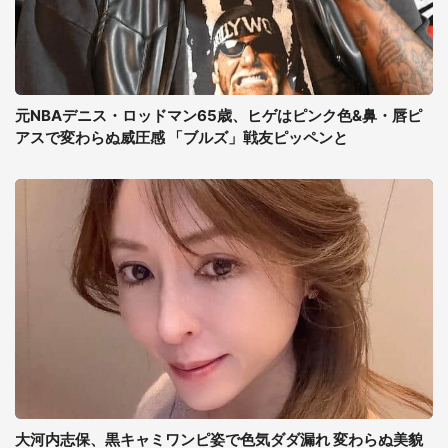
元NBAデニス・ロッドマン65歳、ヒゲはピンク色&鼻・唇ピ
アスで変わらぬ威圧感 「ブルズ」戦友ピッペンと
大河内志保、黒キャミワンピ姿で色気ダダ漏れ 変わらぬ美貌