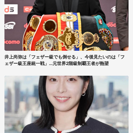
井上尚弥は「フェザー級でも倒せる」、今後見たいのは「フ
ェザー級王座統一戦」...元世界2階級制覇王者が熱望