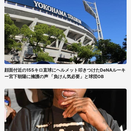
顔面付近の155キロ直球にヘルメット叩きつけたDeNAルーキ
ー宮下朝陽に擁護の声 「負けん気必要」と球団OB