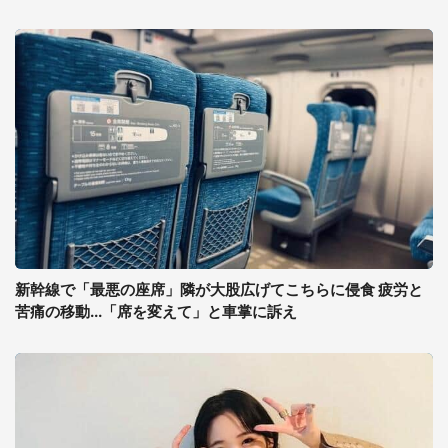
新幹線で「最悪の座席」隣が大股広げてこちらに侵食 疲労と
苦痛の移動...「席を変えて」と車掌に訴え