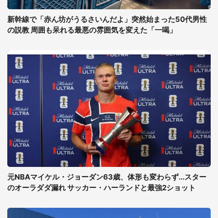
新幹線で「赤ん坊がうるさいんだよ」突然始まった50代男性
の説教 周囲も呆れる最悪の雰囲気を変えた「一喝」
元NBAマイケル・ジョーダン63歳、体形も変わらず...スター
のオーラダダ漏れ サッカー・ハーランドと最強2ショット