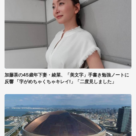
加藤茶の45歳年下妻・綾菜、「美文字」手書き勉強ノートに
反響 「字がめちゃくちゃキレイ!」「二度見しました」