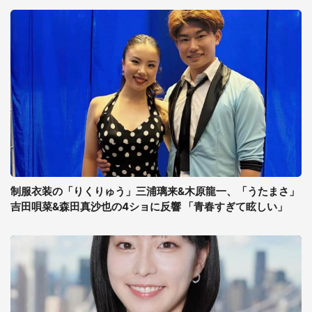
制服衣装の「りくりゅう」三浦璃来&木原龍一、「うたまさ」
吉田唄菜&森田真沙也の4ショに反響 「青春すぎて眩しい」