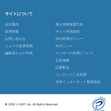
サイトについて
会社案内
個人情報保護方針
採用情報
サイト利用規約
お問い合わせ
SNS利用ポリシー
ニュース読者投稿
AIポリシー
編集長からの手紙
クッキーの利用について
広告掲載
記事配信
コンテンツ二次利用
日本インターネット報道協会
© 2026 J-CAST, Inc. All Rights Reserved.