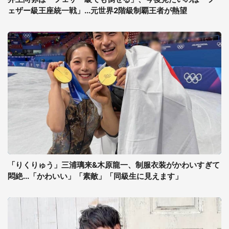
ェザー級王座統一戦」...元世界2階級制覇王者が熱望
「りくりゅう」三浦璃来&木原龍一、制服衣装がかわいすぎて
悶絶...「かわいい」「素敵」「同級生に見えます」