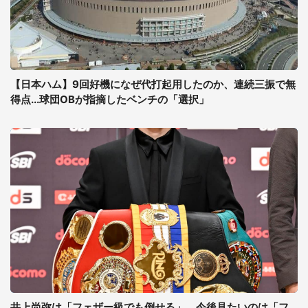
【日本ハム】9回好機になぜ代打起用したのか、連続三振で無
得点...球団OBが指摘したベンチの「選択」
井上尚弥は「フェザー級でも倒せる」、今後見たいのは「フ