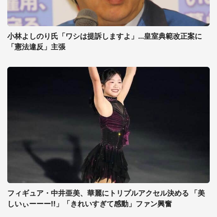
小林よしのり氏「ワシは提訴しますよ」...皇室典範改正案に
「憲法違反」主張
フィギュア・中井亜美、華麗にトリプルアクセル決める 「美
しいぃーーー!!」「きれいすぎて感動」ファン興奮