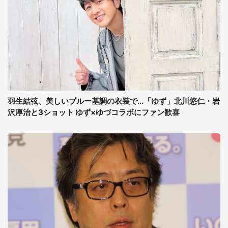
羽生結弦、美しいブルー基調の衣装で...「ゆず」北川悠仁・岩
沢厚治と3ショット ゆず×ゆづコラボにファン歓喜