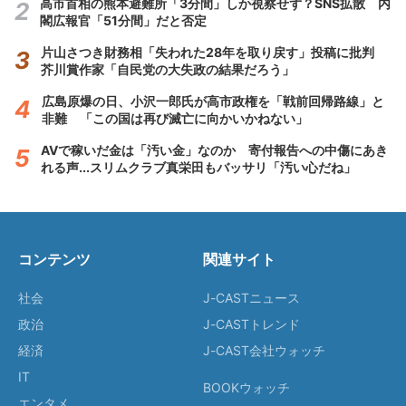
高市首相の熊本避難所「3分間」しか視察せず？SNS拡散 内
閣広報官「51分間」だと否定
片山さつき財務相「失われた28年を取り戻す」投稿に批判
芥川賞作家「自民党の大失政の結果だろう」
広島原爆の日、小沢一郎氏が高市政権を「戦前回帰路線」と
非難 「この国は再び滅亡に向かいかねない」
AVで稼いだ金は「汚い金」なのか 寄付報告への中傷にあき
れる声...スリムクラブ真栄田もバッサリ「汚い心だね」
コンテンツ
関連サイト
社会
J-CASTニュース
政治
J-CASTトレンド
経済
J-CAST会社ウォッチ
IT
BOOKウォッチ
エンタメ