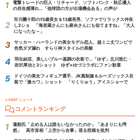
電撃トレードの巨人・リチャード、ソフトバンク・秋広優人
の存在感薄れ...「他球団の方が出場機会ある」の声が
市川團十郎の15歳長女＆13歳長男、ソファでリラックス仲良
し2ショ 「海老蔵さんにも麻央さんにも似てますね」「大人
になったな～」
サッカー・ハーランドの美女モデル恋人、超ミニ丈ワンピで
色気ダダ漏れ すらり神スタイルの美貌
羽生結弦、美しいブルー基調の衣装で...「ゆず」北川悠仁・
岩沢厚治と3ショット ゆず×ゆづコラボにファン歓喜
ドイツの美女フィギュア選手、JK風制服＆ルーズソックス衣
装で「激カワ」ショット 「りくりゅう」アイスショーで
J-CAST ニュース
コメントランキング
蓮舫氏「止める人は誰もいなかったのか」「あまりにも愕
然」 高市首相「上空から合掌」巡る投稿を批判