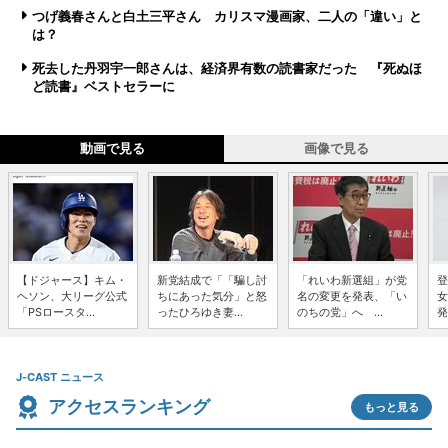
つげ義春さんと白土三平さん カリスマ漫画家、二人の「違い」と
は？
死去した丹羽宇一郎さんは、経済界有数の読書家だった 『死ぬほ
ど読書』ベストセラーに
動画で見る
画像で見る
【ドジャース】キム・
新党結成で「「騙し討
「れいわ新選組」が党
登
ヘソン、大リーグ公式
ちにあった気分」と怒
名の変更を発表、「い
女
「PSロースタ...
ったひろゆき妻...
のちの党」へ ...
発
J-CAST ニュース
アクセスランキング
もっと見る