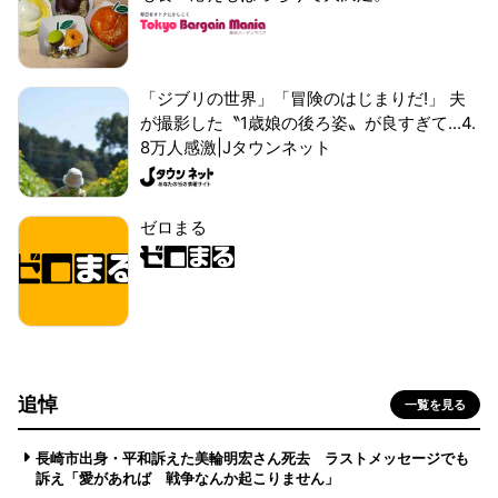
「ジブリの世界」「冒険のはじまりだ!」 夫
が撮影した〝1歳娘の後ろ姿〟が良すぎて...4.
8万人感激|Jタウンネット
ゼロまる
追悼
一覧を見る
長崎市出身・平和訴えた美輪明宏さん死去 ラストメッセージでも
訴え「愛があれば 戦争なんか起こりません」