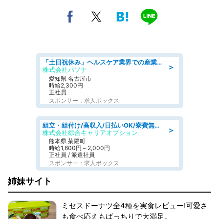
「土日祝休み」ヘルスケア業界での産業保健師業務/看護師/高時給/未経験OK/要資格:正看護師
＞
株式会社パソナ
愛知県 名古屋市
時給2,300円
正社員
スポンサー：求人ボックス
組立・組付け/高収入/日払いOK/寮費無料/交替制/20・30・40代活躍中
＞
株式会社綜合キャリアオプション
熊本県 菊陽町
時給1,600円～2,000円
正社員 / 派遣社員
スポンサー：求人ボックス
姉妹サイト
ミセスドーナツ全4種を実食レビュー!可愛さ
も食べ応えもばっちりで大満足。