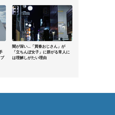
闇が深い...「買春おじさん」が
手
「立ちんぼ女子」に群がる常人に
ップ
は理解しがたい理由