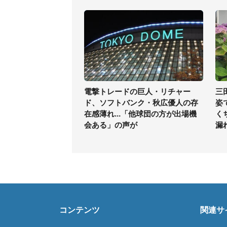
電撃トレードの巨人・リチャー
三
ド、ソフトバンク・秋広優人の存
姿
在感薄れ...「他球団の方が出場機
く
会ある」の声が
漏
コンテンツ
関連サ