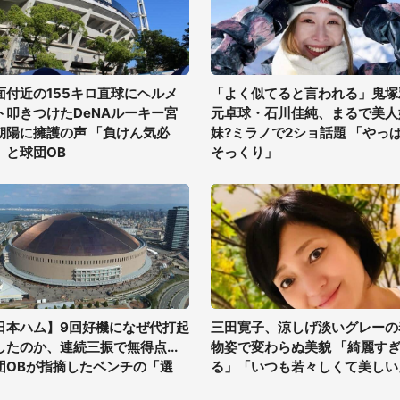
面付近の155キロ直球にヘルメ
「よく似てると言われる」鬼塚
ト叩きつけたDeNAルーキー宮
元卓球・石川佳純、まるで美人
朝陽に擁護の声 「負けん気必
妹?ミラノで2ショ話題 「やっ
」と球団OB
そっくり」
日本ハム】9回好機になぜ代打起
三田寛子、涼しげ淡いグレーの
したのか、連続三振で無得点...
物姿で変わらぬ美貌 「綺麗す
団OBが指摘したベンチの「選
る」「いつも若々しくて美しい
」