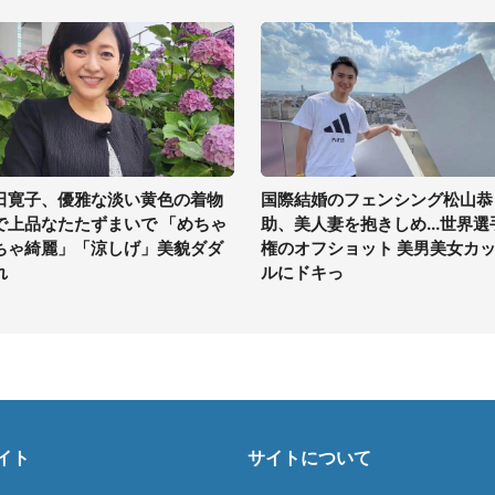
田寛子、優雅な淡い黄色の着物
国際結婚のフェンシング松山恭
で上品なたたずまいで 「めちゃ
助、美人妻を抱きしめ...世界選
ちゃ綺麗」「涼しげ」美貌ダダ
権のオフショット 美男美女カ
れ
ルにドキっ
イト
サイトについて