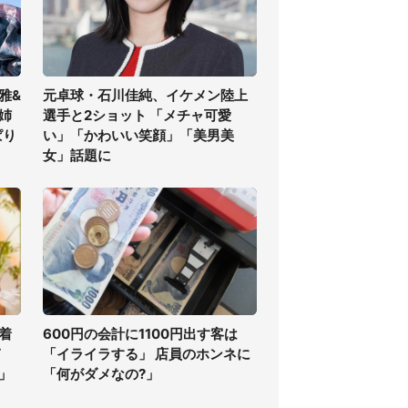
雅&
元卓球・石川佳純、イケメン陸上
姉
選手と2ショット 「メチャ可愛
ぱり
い」「かわいい笑顔」「美男美
女」話題に
着
600円の会計に1100円出す客は
ぎ
「イライラする」 店員のホンネに
」
「何がダメなの?」