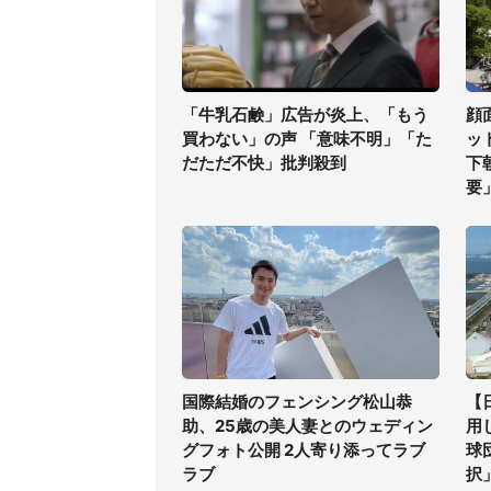
「牛乳石鹸」広告が炎上、「もう
顔
買わない」の声 「意味不明」「た
ッ
だただ不快」批判殺到
下
要
国際結婚のフェンシング松山恭
【
助、25歳の美人妻とのウェディン
用
グフォト公開 2人寄り添ってラブ
球
ラブ
択