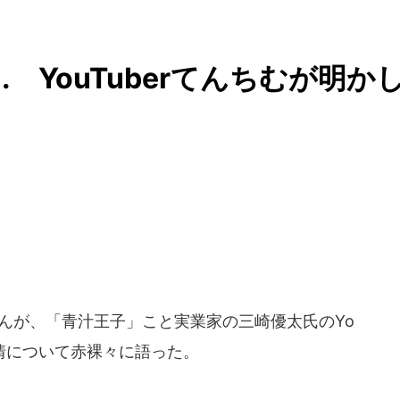
. YouTuberてんちむが明か
むさんが、「青汁王子」こと実業家の三崎優太氏のYo
事情について赤裸々に語った。