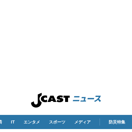
済
IT
エンタメ
スポーツ
メディア
防災特集