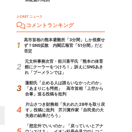
J-CAST ニュース
コメントランキング
高市首相の熊本避難所「3分間」しか視察せ
ず？SNS拡散 内閣広報官「51分間」だと
否定
元文科事務次官・前川喜平氏「熊本の体育
館にクーラーをつけろ！」訴えにSNSあき
れ「ブーメランでは」
蓮舫氏「止める人は誰もいなかったのか」
「あまりにも愕然」 高市首相「上空から
合掌」巡る投稿を批判
片山さつき財務相「失われた28年を取り戻
す」投稿に批判 芥川賞作家「自民党の大
失政の結果だろう」
「想定外でいいのか」「戻っていいとアナ
ウンスは？」 イオン社長会見でのしつこ