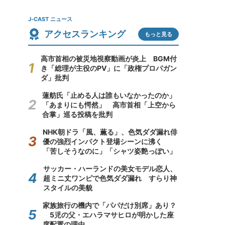
J-CAST ニュース
アクセスランキング
もっと見る
高市首相の被災地視察動画が炎上 BGM付
き「総理が主役のPV」に「政権プロパガン
ダ」批判
蓮舫氏「止める人は誰もいなかったのか」
「あまりにも愕然」 高市首相「上空から
合掌」巡る投稿を批判
NHK朝ドラ「風、薫る」、色気ダダ漏れ俳
優の強烈インパクト登場シーンに沸く
「苦しそうなのに」「シャツ姿艶っぽい」
サッカー・ハーランドの美女モデル恋人、
超ミニ丈ワンピで色気ダダ漏れ すらり神
スタイルの美貌
家族旅行の機内で「パパだけ別席」あり？
5児の父・エハラマサヒロが明かした座
席配置の理由