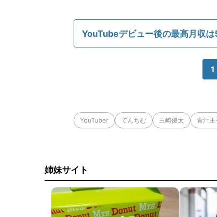
YouTubeデビュー後の最高月収は
1
YouTuber
てんちむ
三崎優太
青汁王
姉妹サイト