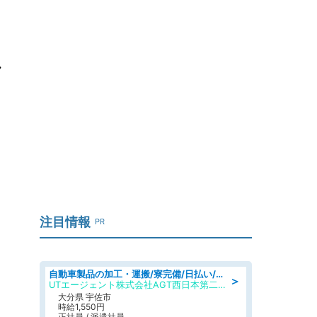
し
注目情報
PR
自動車製品の加工・運搬/寮完備/日払い/工場・製造
＞
UTエージェント株式会社AGT西日本第二CU
大分県 宇佐市
時給1,550円
正社員 / 派遣社員