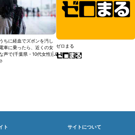
うちに経血でズボンを汚し
ゼロまる
電車に乗ったら、近くの女
声で(千葉県・10代女性)|J
ト
イト
サイトについて