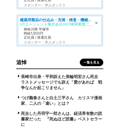
スポンサー：求人ボックス
建築用製品の仕込み・充填・検査・機械操作/寮完備/日払い/工場・製造
＞
UTエージェント株式会社AGT南関東第二CU
神奈川県 平塚市
時給1,500円
正社員 / 派遣社員
スポンサー：求人ボックス
追悼
一覧を見る
長崎市出身・平和訴えた美輪明宏さん死去
ラストメッセージでも訴え「愛があれば 戦
争なんか起こりません」
つげ義春さんと白土三平さん カリスマ漫画
家、二人の「違い」とは？
死去した丹羽宇一郎さんは、経済界有数の読
書家だった 『死ぬほど読書』ベストセラー
に