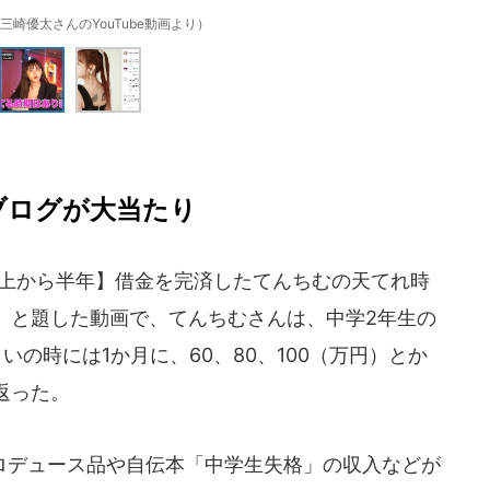
三崎優太さんのYouTube動画より）
ブログが大当たり
炎上から半年】借金を完済したてんちむの天てれ時
」と題した動画で、てんちむさんは、中学2年生の
の時には1か月に、60、80、100（万円）とか
返った。
デュース品や自伝本「中学生失格」の収入などが