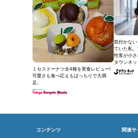
気付かない
ていた私。
性客が小さな
タウンネッ
ミセスドーナツ全4種を実食レビュー!
可愛さも食べ応えもばっちりで大満
足。
コンテンツ
関連サ