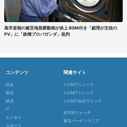
高市首相の被災地視察動画が炎上 BGM付き「総理が主役の
PV」に「政権プロパガンダ」批判
コンテンツ
関連サイト
社会
J-CASTニュース
政治
J-CASTトレンド
経済
J-CAST会社ウォッチ
IT
BOOKウォッチ
エンタメ
東京バーゲンマニア
スポーツ