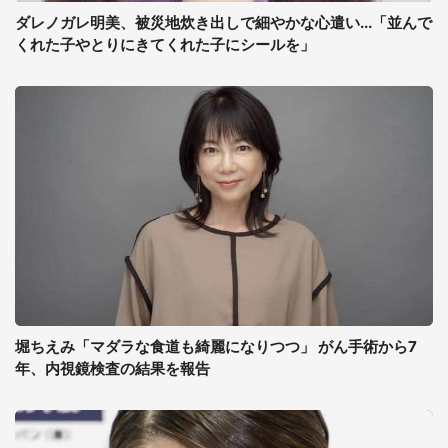
ダレノガレ明美、被災地炊き出しで細やかな心遣い...「並んで
くれた子やとりにきてくれた子にシールを」
堀ちえみ「マダラな食道も綺麗になりつつ」 がん手術から7
年、内視鏡検査の結果を報告