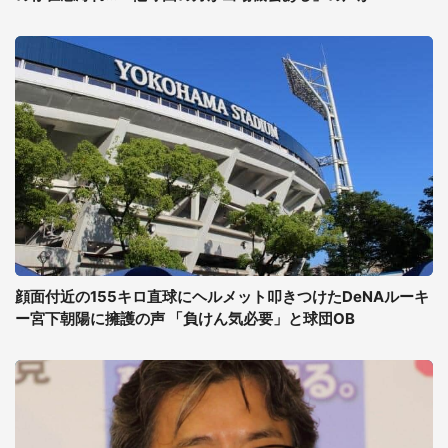
顔面付近の155キロ直球にヘルメット叩きつけたDeNAルーキ
ー宮下朝陽に擁護の声 「負けん気必要」と球団OB