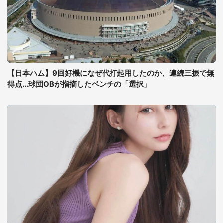
【日本ハム】9回好機になぜ代打起用したのか、連続三振で無
得点...球団OBが指摘したベンチの「選択」