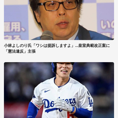
小林よしのり氏「ワシは提訴しますよ」...皇室典範改正案に
「憲法違反」主張