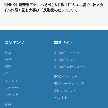
元NHK中川安奈アナ、へそ出し&ド派手巨人ユニ姿で...神スタ
イル炸裂 G党も大喜び「反則級のビジュアル」
コンテンツ
関連サイト
社会
J-CASTニュース
政治
J-CASTトレンド
経済
J-CAST会社ウォッチ
IT
BOOKウォッチ
エンタメ
東京バーゲンマニア
スポーツ
Jタウンネット
メディア
ゼロまる
動画