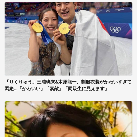
「りくりゅう」三浦璃来&木原龍一、制服衣装がかわいすぎて
悶絶...「かわいい」「素敵」「同級生に見えます」