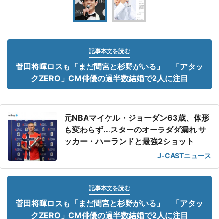
記事本文を読む
菅田将暉ロスも「まだ間宮と杉野がいる」 「アタッ
クZERO」CM俳優の過半数結婚で2人に注目
元NBAマイケル・ジョーダン63歳、体形
も変わらず...スターのオーラダダ漏れ サ
ッカー・ハーランドと最強2ショット
J-CASTニュース
記事本文を読む
菅田将暉ロスも「まだ間宮と杉野がいる」 「アタッ
クZERO」CM俳優の過半数結婚で2人に注目