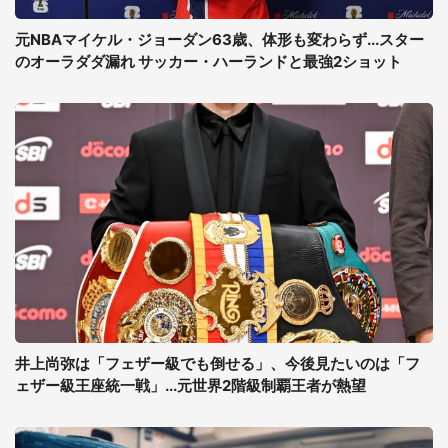
元NBAマイケル・ジョーダン63歳、体形も変わらず...スター
のオーラダダ漏れ サッカー・ハーランドと最強2ショット
井上尚弥は「フェザー級でも倒せる」、今後見たいのは「フ
ェザー級王座統一戦」...元世界2階級制覇王者が熱望