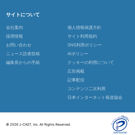
サイトについて
会社案内
個人情報保護方針
採用情報
サイト利用規約
お問い合わせ
SNS利用ポリシー
ニュース読者投稿
AIポリシー
編集長からの手紙
クッキーの利用について
広告掲載
記事配信
コンテンツ二次利用
日本インターネット報道協会
© 2026 J-CAST, Inc. All Rights Reserved.