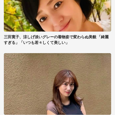
三田寛子、涼しげ淡いグレーの着物姿で変わらぬ美貌 「綺麗
すぎる」「いつも若々しくて美しい」