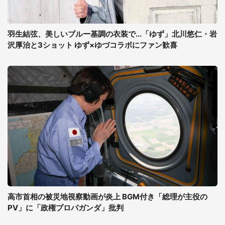
羽生結弦、美しいブルー基調の衣装で...「ゆず」北川悠仁・岩
沢厚治と3ショット ゆず×ゆづコラボにファン歓喜
高市首相の被災地視察動画が炎上 BGM付き「総理が主役の
PV」に「政権プロパガンダ」批判