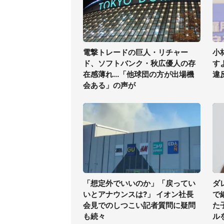
電撃トレードの巨人・リチャー
小
ド、ソフトバンク・秋広優人の存
す
在感薄れ...「他球団の方が出場機
違
会ある」の声が
「想定外でいいのか」「戻ってい
ダ
いとアナウンスは?」 イオン社長
で
会見でのしつこい記者質問に疑問
た
も続々
ル