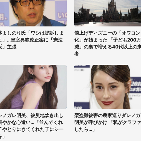
林よしのり氏「ワシは提訴しま
値上げディズニーの「オワコン
よ」...皇室典範改正案に「憲法
化」が始まった 「子ども200
反」主張
減」の裏で増える40代以上の
者
レノガレ明美、被災地炊き出し
梨盗難被害の農家巡りダレノガ
細やかな心遣い...「並んでくれ
明美が呼びかけ 「私がクラフ
子やとりにきてくれた子にシー
したら...」
を」