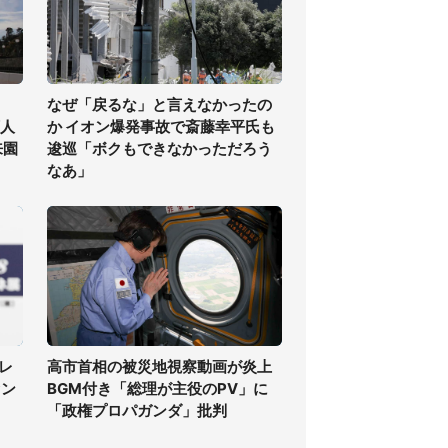
なぜ「戻るな」と言えなかったの
万人
か イオン爆発事故で斎藤幸平氏も
来園
逡巡「ボクもできなかっただろう
なあ」
レ
高市首相の被災地視察動画が炎上
ァン
BGM付き「総理が主役のPV」に
「政権プロパガンダ」批判