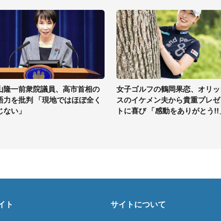
山隆一前衆院議員、高市首相の
女子ゴルフの鶴岡果恋、オリッ
語力を批判 「現地ではほぼ全く
スのイケメン夫から貴重プレゼ
じない」
トに喜び 「感動をありがとう!!
イト
サイトについて