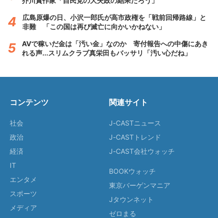
芥川賞作家「自民党の大失政の結果だろう」
広島原爆の日、小沢一郎氏が高市政権を「戦前回帰路線」と
非難 「この国は再び滅亡に向かいかねない」
AVで稼いだ金は「汚い金」なのか 寄付報告への中傷にあき
れる声...スリムクラブ真栄田もバッサリ「汚い心だね」
コンテンツ
関連サイト
社会
J-CASTニュース
政治
J-CASTトレンド
経済
J-CAST会社ウォッチ
IT
BOOKウォッチ
エンタメ
東京バーゲンマニア
スポーツ
Jタウンネット
メディア
ゼロまる