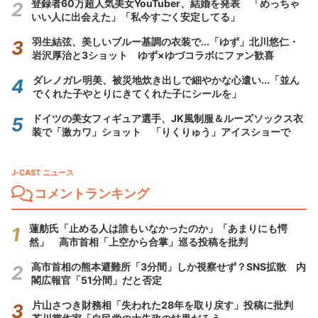
登録者60万超人気美女YouTuber、結婚を発表 「めっちゃ
いい人に出会えた」「私今すごく安定してる」
羽生結弦、美しいブルー基調の衣装で...「ゆず」北川悠仁・
岩沢厚治と3ショット ゆず×ゆづコラボにファン歓喜
ダレノガレ明美、被災地炊き出しで細やかな心遣い...「並ん
でくれた子やとりにきてくれた子にシールを」
ドイツの美女フィギュア選手、JK風制服＆ルーズソックス衣
装で「激カワ」ショット 「りくりゅう」アイスショーで
J-CAST ニュース
コメントランキング
蓮舫氏「止める人は誰もいなかったのか」「あまりにも愕
然」 高市首相「上空から合掌」巡る投稿を批判
高市首相の熊本避難所「3分間」しか視察せず？SNS拡散 内
閣広報官「51分間」だと否定
片山さつき財務相「失われた28年を取り戻す」投稿に批判