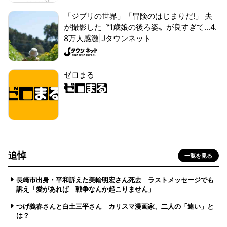
「ジブリの世界」「冒険のはじまりだ!」 夫
が撮影した〝1歳娘の後ろ姿〟が良すぎて...4.
8万人感激|Jタウンネット
ゼロまる
追悼
一覧を見る
長崎市出身・平和訴えた美輪明宏さん死去 ラストメッセージでも
訴え「愛があれば 戦争なんか起こりません」
つげ義春さんと白土三平さん カリスマ漫画家、二人の「違い」と
は？