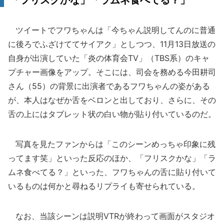
「フリスクかな」「ラムネ食べてる？」
ツイートでフワちゃんは「今ちゃん説明してんのに普通
に後ろでふざけててサイアク」としつつ、11月13日放送の
自身が出演していた「炎の体育会TV」（TBS系）のキャ
プチャー画像をアップ。そこには、司会を務める今田耕司
さん（55）の背景に出演者であるフワちゃんの姿がある
が、本人はなぜか舌をベロンと出しており、さらに、その
舌の上にはタブレット状の白い物が貼り付いているのだ。
写真を見たファンからは「このシーンめっちゃ印象に残
ってます笑」といった反応のほか、「フリスクかな」「ラ
ムネ食べてる？」といった、フワちゃんの舌に貼り付いて
いるものは何かと尋ねるリプライも寄せられている。
なお、当該シーンは説明VTRが終わって画面がスタジオ