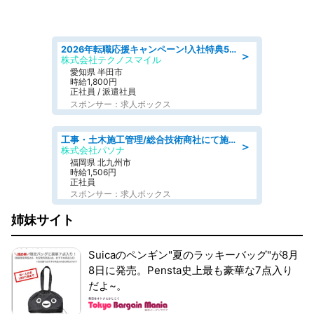
2026年転職応援キャンペーン!入社特典58万円/デンソーで働こう!自動車工場で小型部品の検査業務 denso aichi
＞
株式会社テクノスマイル
愛知県 半田市
時給1,800円
正社員 / 派遣社員
スポンサー：求人ボックス
工事・土木施工管理/総合技術商社にて施工管理のお仕事/即日勤務可/車通勤可/工事・土木施工管理/生産・品質管理
＞
株式会社パソナ
福岡県 北九州市
時給1,506円
正社員
スポンサー：求人ボックス
姉妹サイト
Suicaのペンギン"夏のラッキーバッグ"が8月
8日に発売。Pensta史上最も豪華な7点入り
だよ~。