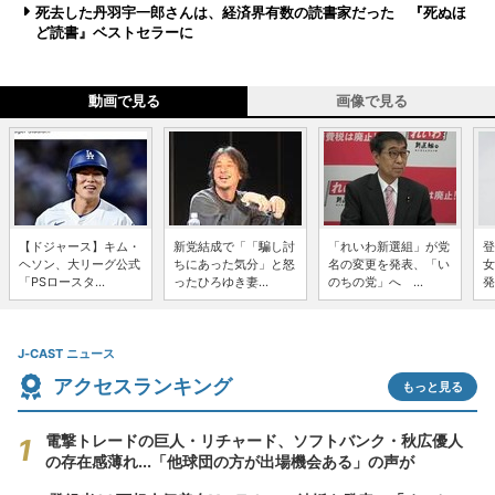
死去した丹羽宇一郎さんは、経済界有数の読書家だった 『死ぬほ
ど読書』ベストセラーに
動画で見る
画像で見る
【ドジャース】キム・
新党結成で「「騙し討
「れいわ新選組」が党
登
ヘソン、大リーグ公式
ちにあった気分」と怒
名の変更を発表、「い
女
「PSロースタ...
ったひろゆき妻...
のちの党」へ ...
発
J-CAST ニュース
アクセスランキング
もっと見る
電撃トレードの巨人・リチャード、ソフトバンク・秋広優人
の存在感薄れ...「他球団の方が出場機会ある」の声が