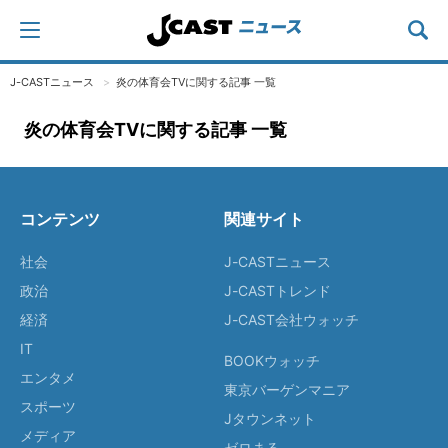
J-CASTニュース
炎の体育会TVに関する記事 一覧
炎の体育会TVに関する記事 一覧
コンテンツ
関連サイト
社会
J-CASTニュース
政治
J-CASTトレンド
経済
J-CAST会社ウォッチ
IT
BOOKウォッチ
エンタメ
東京バーゲンマニア
スポーツ
Jタウンネット
メディア
ゼロまる