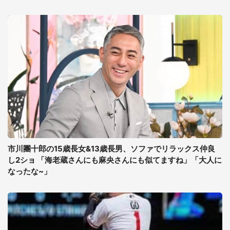
市川團十郎の15歳長女&13歳長男、ソファでリラックス仲良
し2ショ 「海老蔵さんにも麻央さんにも似てますね」「大人に
なったな~」