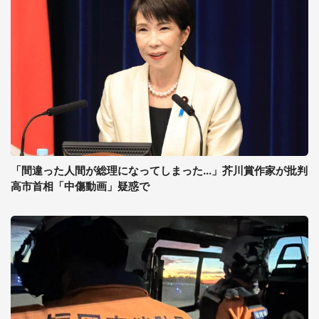
「間違った人間が総理になってしまった...」芥川賞作家が批判
高市首相「中傷動画」疑惑で