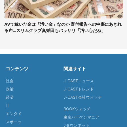
AVで稼いだ金は「汚い金」なのか 寄付報告への中傷にあきれ
る声...スリムクラブ真栄田もバッサリ「汚い心だね」
コンテンツ
関連サイト
社会
J-CASTニュース
政治
J-CASTトレンド
経済
J-CAST会社ウォッチ
IT
BOOKウォッチ
エンタメ
東京バーゲンマニア
スポーツ
Jタウンネット