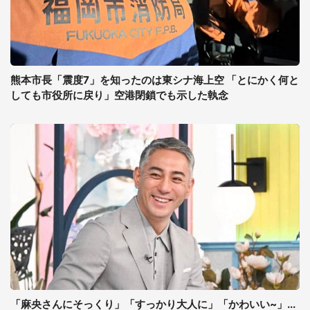
熊本市長「震度7」を知ったのは東シナ海上空 「とにかく何と
しても市役所に戻り」空港閉鎖でも示した執念
「麻央さんにそっくり」「すっかり大人に」「かわいい~」...