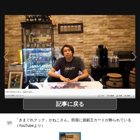
記事に戻る
「きまぐれクック」かねこさん。部屋に遊戯王カードが飾られている
1/1
（YouTubeより）