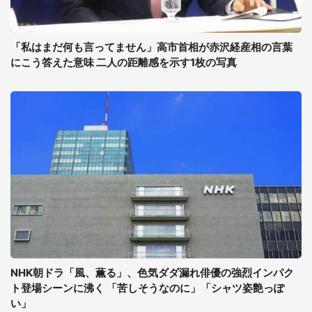
「私はまだ何も言ってません」高市首相が赤沢経産相の言葉
にこう答えた意味 二人の距離感を示す1枚の写真
NHK朝ドラ「風、薫る」、色気ダダ漏れ俳優の強烈インパク
ト登場シーンに沸く 「苦しそうなのに」「シャツ姿艶っぽ
い」