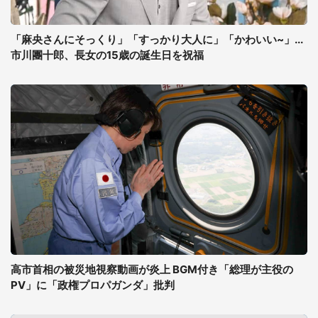
「麻央さんにそっくり」「すっかり大人に」「かわいい~」...
市川團十郎、長女の15歳の誕生日を祝福
高市首相の被災地視察動画が炎上 BGM付き「総理が主役の
PV」に「政権プロパガンダ」批判