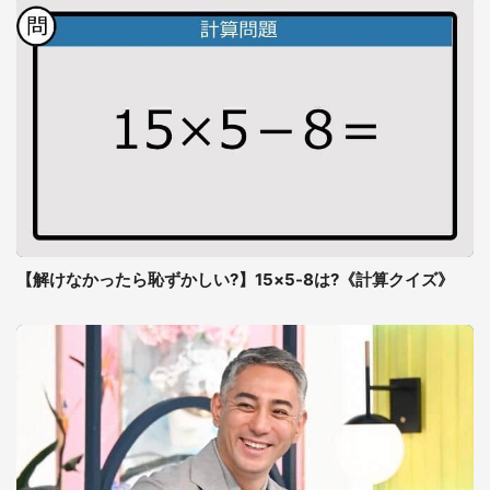
【解けなかったら恥ずかしい?】15×5-8は?《計算クイズ》