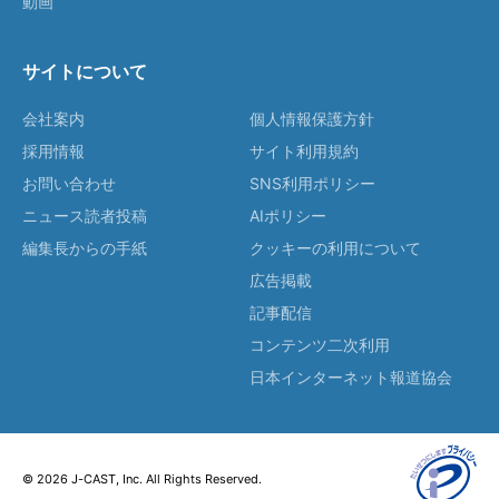
動画
サイトについて
会社案内
個人情報保護方針
採用情報
サイト利用規約
お問い合わせ
SNS利用ポリシー
ニュース読者投稿
AIポリシー
編集長からの手紙
クッキーの利用について
広告掲載
記事配信
コンテンツ二次利用
日本インターネット報道協会
© 2026 J-CAST, Inc. All Rights Reserved.