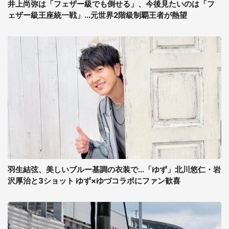
井上尚弥は「フェザー級でも倒せる」、今後見たいのは「フ
ェザー級王座統一戦」...元世界2階級制覇王者が熱望
羽生結弦、美しいブルー基調の衣装で...「ゆず」北川悠仁・岩
沢厚治と3ショット ゆず×ゆづコラボにファン歓喜