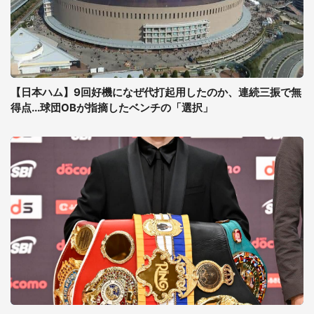
【日本ハム】9回好機になぜ代打起用したのか、連続三振で無
得点...球団OBが指摘したベンチの「選択」