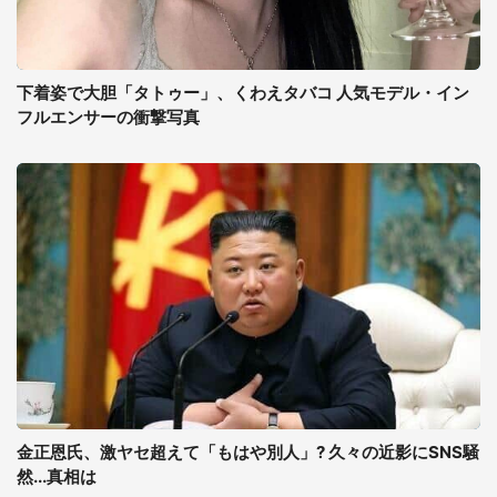
下着姿で大胆「タトゥー」、くわえタバコ 人気モデル・イン
フルエンサーの衝撃写真
金正恩氏、激ヤセ超えて「もはや別人」? 久々の近影にSNS騒
然...真相は