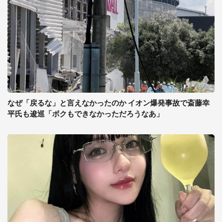
なぜ「戻るな」と言えなかったのか イオン爆発事故で斎藤幸
平氏も逡巡「ボクもできなかっただろうなあ」