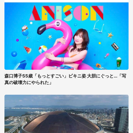
森口博子55歳「もっとすごい」ビキニ姿 大胆にぐっと...「写
真の破壊力にやられた」