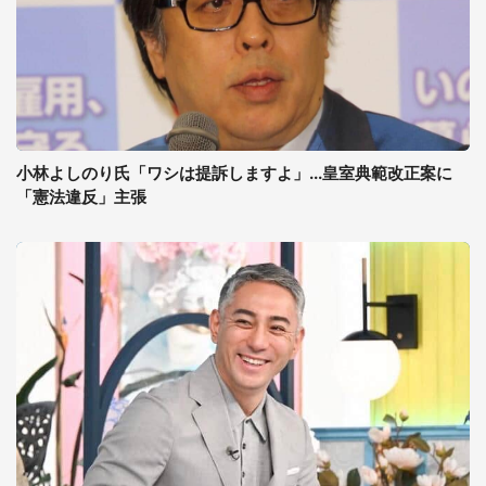
小林よしのり氏「ワシは提訴しますよ」...皇室典範改正案に
「憲法違反」主張