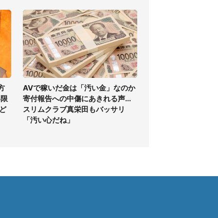
方
AVで稼いだ金は「汚い金」なのか
い限
寄付報告への中傷にあきれる声...
ど
スリムクラブ真栄田もバッサリ
「汚い心だね」