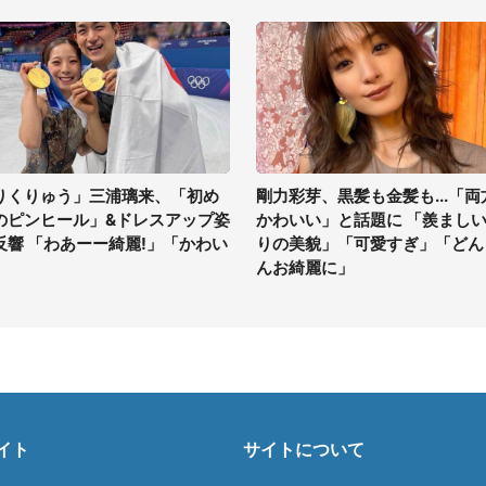
りくりゅう」三浦璃来、「初め
剛力彩芽、黒髪も金髪も...「両
のピンヒール」&ドレスアップ姿
かわいい」と話題に 「羨まし
反響 「わあーー綺麗!」「かわい
りの美貌」「可愛すぎ」「どん
」
んお綺麗に」
イト
サイトについて