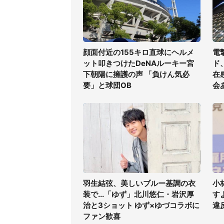
顔面付近の155キロ直球にヘルメ
電
ット叩きつけたDeNAルーキー宮
ド
下朝陽に擁護の声 「負けん気必
在
要」と球団OB
会
羽生結弦、美しいブルー基調の衣
小
装で...「ゆず」北川悠仁・岩沢厚
す
治と3ショット ゆず×ゆづコラボに
違
ファン歓喜