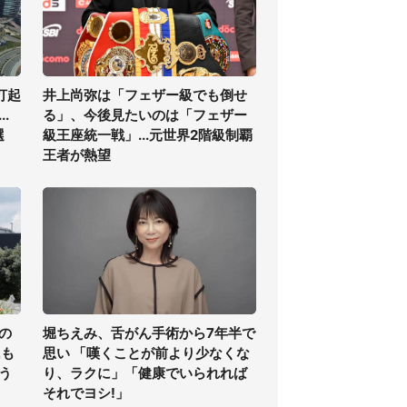
打起
井上尚弥は「フェザー級でも倒せ
.
る」、今後見たいのは「フェザー
選
級王座統一戦」...元世界2階級制覇
王者が熱望
の
堀ちえみ、舌がん手術から7年半で
氏も
思い 「嘆くことが前より少なくな
う
り、ラクに」「健康でいられれば
それでヨシ!」