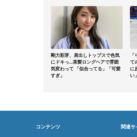
剛力彩芽、肩出しトップスで色気
「
にドキっ...茶髪ロングヘアで雰囲
て
気変わって 「似合ってる」「可愛
に
すぎ」
い
コンテンツ
関連サ