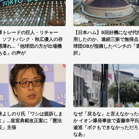
撃トレードの巨人・リチャー
【日本ハム】9回好機になぜ代
、ソフトバンク・秋広優人の存
用したのか、連続三振で無得点..
感薄れ...「他球団の方が出場機
球団OBが指摘したベンチの「
ある」の声が
択」
林よしのり氏「ワシは提訴しま
なぜ「戻るな」と言えなかった
よ」...皇室典範改正案に「憲法
か イオン爆発事故で斎藤幸平
反」主張
逡巡「ボクもできなかっただろ
なあ」