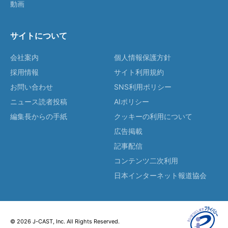
動画
サイトについて
会社案内
個人情報保護方針
採用情報
サイト利用規約
お問い合わせ
SNS利用ポリシー
ニュース読者投稿
AIポリシー
編集長からの手紙
クッキーの利用について
広告掲載
記事配信
コンテンツ二次利用
日本インターネット報道協会
© 2026 J-CAST, Inc. All Rights Reserved.