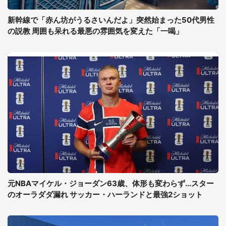
新幹線で「赤ん坊がうるさいんだよ」突然始まった50代男性
の説教 周囲も呆れる最悪の雰囲気を変えた「一喝」
元NBAマイケル・ジョーダン63歳、体形も変わらず...スター
のオーラダダ漏れ サッカー・ハーランドと最強2ショット