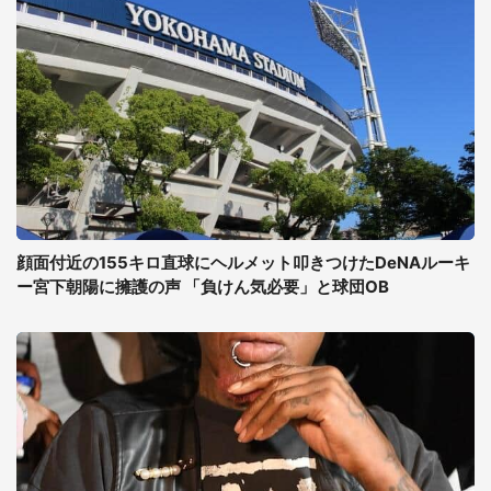
顔面付近の155キロ直球にヘルメット叩きつけたDeNAルーキ
ー宮下朝陽に擁護の声 「負けん気必要」と球団OB