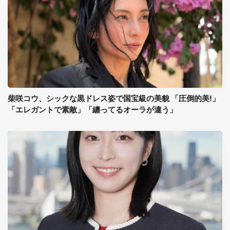
柴咲コウ、シックな黒ドレス姿で国宝級の美貌 「圧倒的美!」
「エレガントで素敵」「纏ってるオーラが違う」