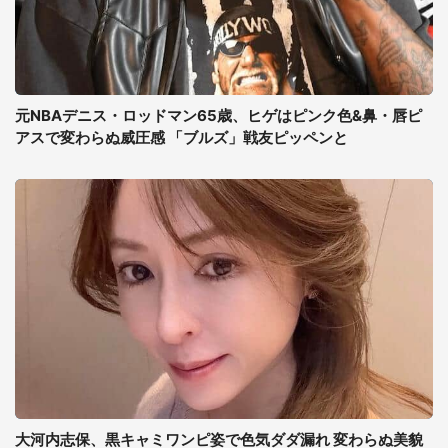
元NBAデニス・ロッドマン65歳、ヒゲはピンク色&鼻・唇ピ
アスで変わらぬ威圧感 「ブルズ」戦友ピッペンと
大河内志保、黒キャミワンピ姿で色気ダダ漏れ 変わらぬ美貌