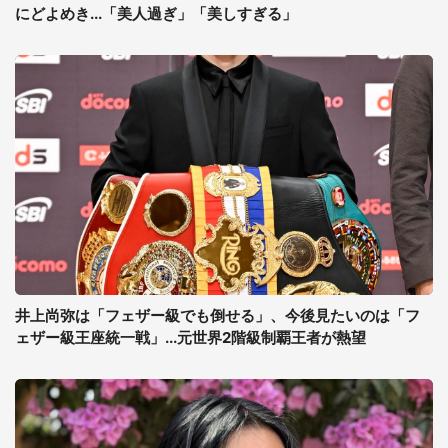
にどよめき...「美人過ぎ」「美しすぎる」
井上尚弥は「フェザー級でも倒せる」、今後見たいのは「フ
ェザー級王座統一戦」...元世界2階級制覇王者が熱望