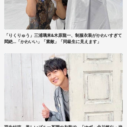
「りくりゅう」三浦璃来&木原龍一、制服衣装がかわいすぎて
悶絶...「かわいい」「素敵」「同級生に見えます」