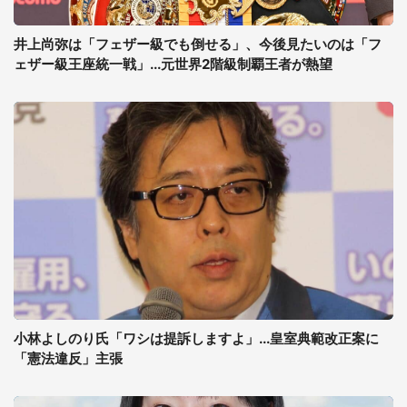
井上尚弥は「フェザー級でも倒せる」、今後見たいのは「フ
ェザー級王座統一戦」...元世界2階級制覇王者が熱望
小林よしのり氏「ワシは提訴しますよ」...皇室典範改正案に
「憲法違反」主張