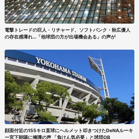
電撃トレードの巨人・リチャード、ソフトバンク・秋広優人
の存在感薄れ...「他球団の方が出場機会ある」の声が
顔面付近の155キロ直球にヘルメット叩きつけたDeNAルーキ
ー宮下朝陽に擁護の声 「負けん気必要」と球団OB