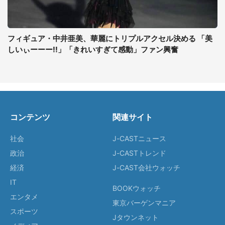
フィギュア・中井亜美、華麗にトリプルアクセル決める 「美
しいぃーーー!!」「きれいすぎて感動」ファン興奮
コンテンツ
関連サイト
社会
J-CASTニュース
政治
J-CASTトレンド
経済
J-CAST会社ウォッチ
IT
BOOKウォッチ
エンタメ
東京バーゲンマニア
スポーツ
Jタウンネット