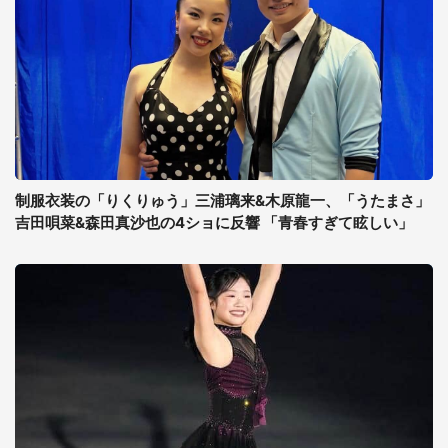
制服衣装の「りくりゅう」三浦璃来&木原龍一、「うたまさ」
吉田唄菜&森田真沙也の4ショに反響 「青春すぎて眩しい」