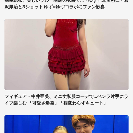
羽生結弦、美しいブルー基調の衣装で...「ゆず」北川悠仁・岩
沢厚治と3ショット ゆず×ゆづコラボにファン歓喜
フィギュア・中井亜美、ミニ丈私服コーデで...ペンラ片手にラ
イブ楽しむ 「可愛さ爆発」「相変わらずキュート」