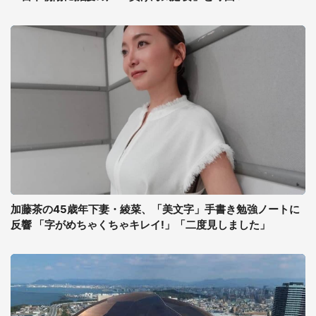
加藤茶の45歳年下妻・綾菜、「美文字」手書き勉強ノートに
反響 「字がめちゃくちゃキレイ!」「二度見しました」