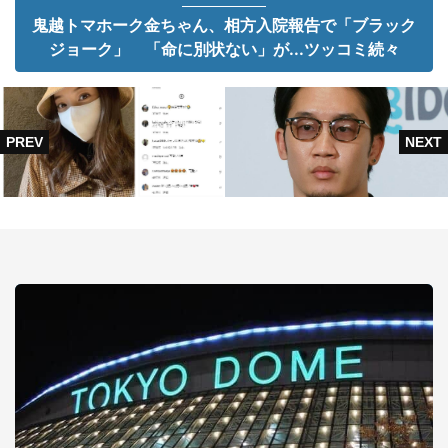
鬼越トマホーク金ちゃん、相方入院報告で「ブラック
ジョーク」 「命に別状ない」が...ツッコミ続々