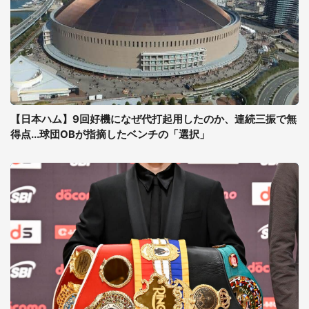
【日本ハム】9回好機になぜ代打起用したのか、連続三振で無
得点...球団OBが指摘したベンチの「選択」