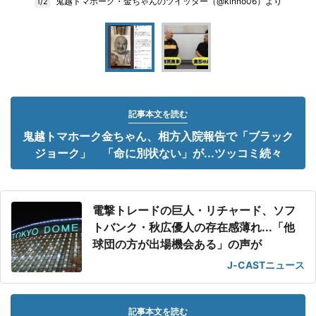
鬼越トマホーク・金ちゃんのツイッター（@kinno06）より
1/2
記事本文を読む
鬼越トマホーク金ちゃん、相方入院報告で「ブラック
ジョーク」 「命に別状ない」が...ツッコミ続々
電撃トレードの巨人・リチャード、ソフ
トバンク・秋広優人の存在感薄れ...「他
球団の方が出場機会ある」の声が
J-CASTニュース
記事本文を読む