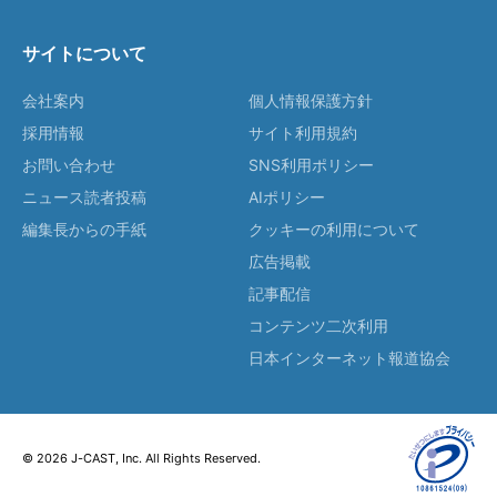
サイトについて
会社案内
個人情報保護方針
採用情報
サイト利用規約
お問い合わせ
SNS利用ポリシー
ニュース読者投稿
AIポリシー
編集長からの手紙
クッキーの利用について
広告掲載
記事配信
コンテンツ二次利用
日本インターネット報道協会
© 2026 J-CAST, Inc. All Rights Reserved.