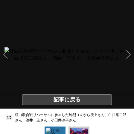
記事に戻る
紅白歌合戦リハーサルに参加した純烈（左から後上さん、白川裕二郎
1/2
さん、酒井一圭さん、小田井涼平さん