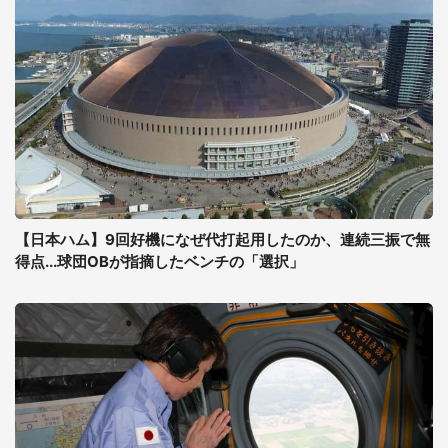
【日本ハム】9回好機になぜ代打起用したのか、連続三振で無
得点...球団OBが指摘したベンチの「選択」