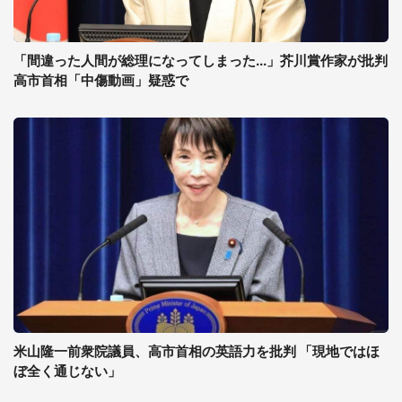
「間違った人間が総理になってしまった...」芥川賞作家が批判
高市首相「中傷動画」疑惑で
米山隆一前衆院議員、高市首相の英語力を批判 「現地ではほ
ぼ全く通じない」