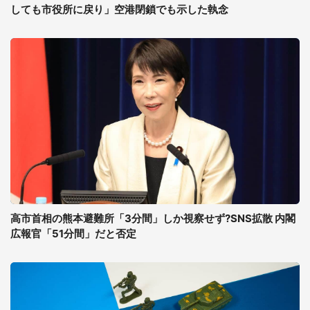
しても市役所に戻り」空港閉鎖でも示した執念
高市首相の熊本避難所「3分間」しか視察せず?SNS拡散 内閣
広報官「51分間」だと否定