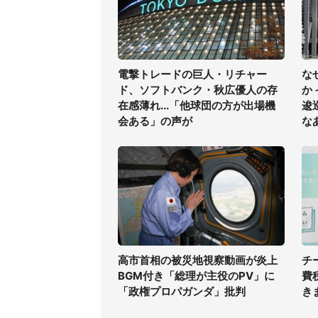
電撃トレードの巨人・リチャー
な
ド、ソフトバンク・秋広優人の存
か
在感薄れ...「他球団の方が出場機
逡
会ある」の声が
な
高市首相の被災地視察動画が炎上
チ
BGM付き「総理が主役のPV」に
費
「政権プロパガンダ」批判
き