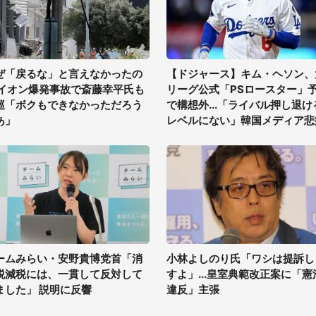
ぜ「戻るな」と言えなかったの
【ドジャース】キム・ヘソン、
 イオン爆発事故で斎藤幸平氏も
リーグ公式「PSロースター」
巡「ボクもできなかっただろう
で構想外...「ライバル押し退け
あ」
レベルにない」韓国メディア悲
ームみらい・安野貴博党首「消
小林よしのり氏「ワシは提訴し
税減税には、一貫して反対して
すよ」...皇室典範改正案に「憲
ました」 説明に反響
違反」主張