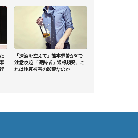
た
「深酒を控えて」熊本県警がXで
罪
注意喚起 「泥酔者」通報頻発、こ
行
れは地震被害の影響なのか