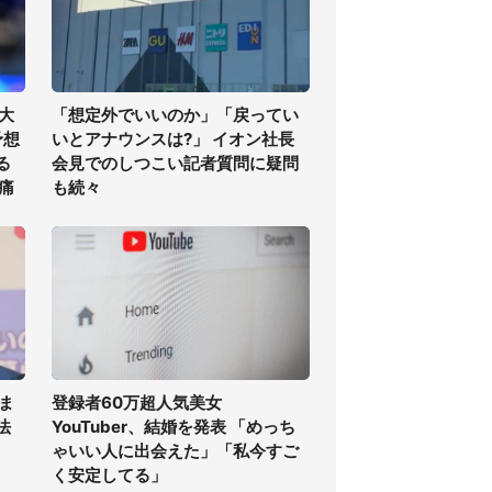
大
「想定外でいいのか」「戻ってい
予想
いとアナウンスは?」 イオン社長
る
会見でのしつこい記者質問に疑問
痛
も続々
ま
登録者60万超人気美女
法
YouTuber、結婚を発表 「めっち
ゃいい人に出会えた」「私今すご
く安定してる」