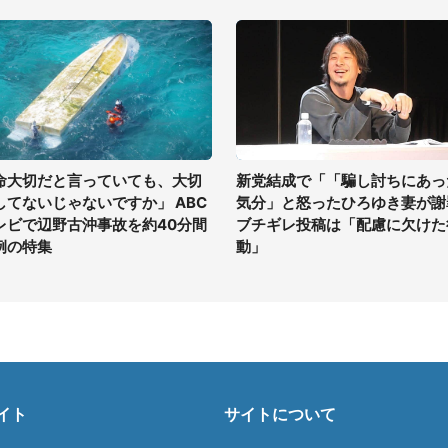
命大切だと言っていても、大切
新党結成で「「騙し討ちにあっ
してないじゃないですか」 ABC
気分」と怒ったひろゆき妻が謝
レビで辺野古沖事故を約40分間
ブチギレ投稿は「配慮に欠けた
例の特集
動」
イト
サイトについて