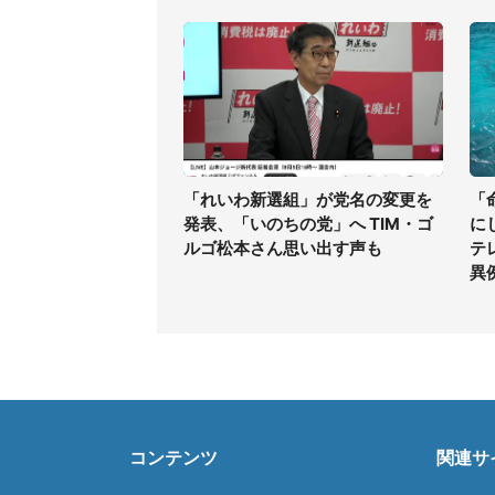
「れいわ新選組」が党名の変更を
「
発表、「いのちの党」へ TIM・ゴ
に
ルゴ松本さん思い出す声も
テ
異
コンテンツ
関連サ