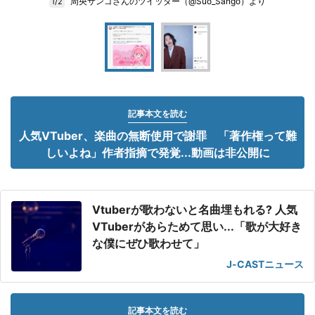
周央サンゴさんのツイッター（@Suo_Sango）より
1/2
記事本文を読む
人気VTuber、楽曲の無断使用で謝罪 「著作権って難
しいよね」作者指摘で発覚...動画は非公開に
Vtuberが歌わないと名曲埋もれる? 人気
VTuberがあらためて思い...「歌が大好き
な僕にぜひ歌わせて」
J-CASTニュース
記事本文を読む