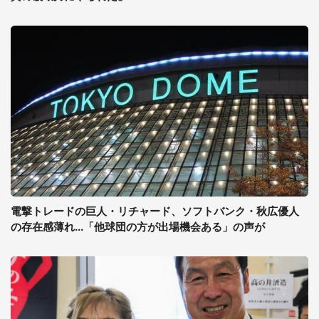
電撃トレードの巨人・リチャード、ソフトバンク・秋広優人
の存在感薄れ...「他球団の方が出場機会ある」の声が