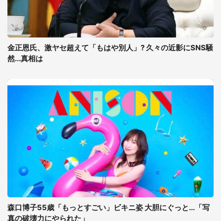
金正恩氏、激ヤセ超えて「もはや別人」? 久々の近影にSNS騒
然...真相は
森口博子55歳「もっとすごい」ビキニ姿 大胆にぐっと...「写
真の破壊力にやられた」