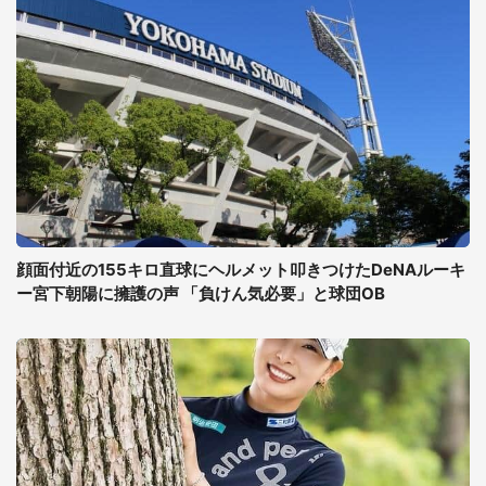
顔面付近の155キロ直球にヘルメット叩きつけたDeNAルーキ
ー宮下朝陽に擁護の声 「負けん気必要」と球団OB