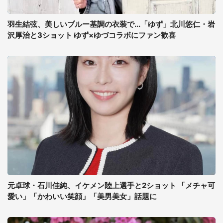
羽生結弦、美しいブルー基調の衣装で...「ゆず」北川悠仁・岩
沢厚治と3ショット ゆず×ゆづコラボにファン歓喜
元卓球・石川佳純、イケメン陸上選手と2ショット 「メチャ可
愛い」「かわいい笑顔」「美男美女」話題に