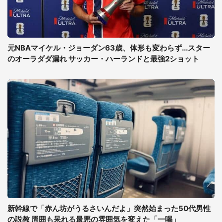
元NBAマイケル・ジョーダン63歳、体形も変わらず...スター
のオーラダダ漏れ サッカー・ハーランドと最強2ショット
新幹線で「赤ん坊がうるさいんだよ」突然始まった50代男性
の説教 周囲も呆れる最悪の雰囲気を変えた「一喝」