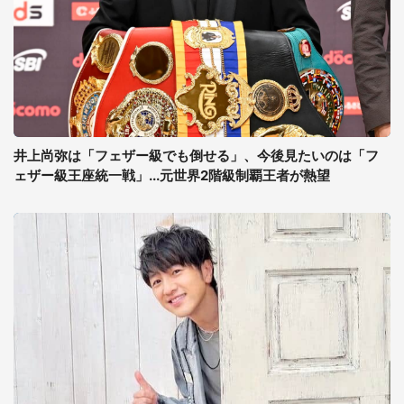
井上尚弥は「フェザー級でも倒せる」、今後見たいのは「フ
ェザー級王座統一戦」...元世界2階級制覇王者が熱望