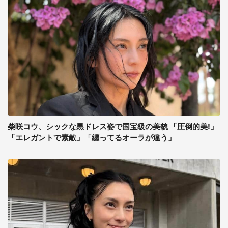
柴咲コウ、シックな黒ドレス姿で国宝級の美貌 「圧倒的美!」
「エレガントで素敵」「纏ってるオーラが違う」