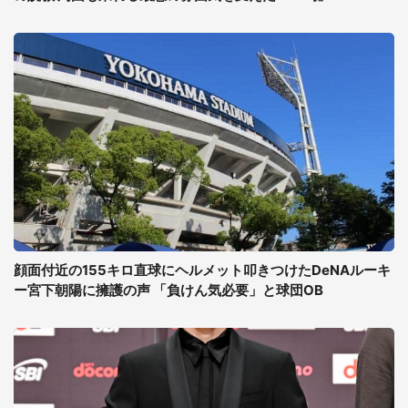
顔面付近の155キロ直球にヘルメット叩きつけたDeNAルーキ
ー宮下朝陽に擁護の声 「負けん気必要」と球団OB