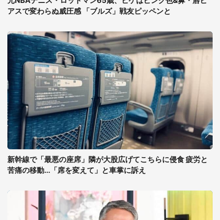
元NBAデニス・ロッドマン65歳、ヒゲはピンク色&鼻・唇ピ
アスで変わらぬ威圧感 「ブルズ」戦友ピッペンと
新幹線で「最悪の座席」隣が大股広げてこちらに侵食 疲労と
苦痛の移動...「席を変えて」と車掌に訴え