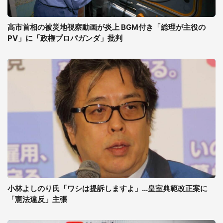
高市首相の被災地視察動画が炎上 BGM付き「総理が主役の
PV」に「政権プロパガンダ」批判
小林よしのり氏「ワシは提訴しますよ」...皇室典範改正案に
「憲法違反」主張