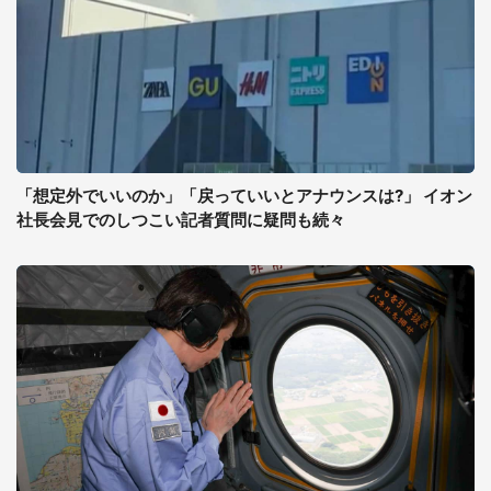
「想定外でいいのか」「戻っていいとアナウンスは?」 イオン
社長会見でのしつこい記者質問に疑問も続々