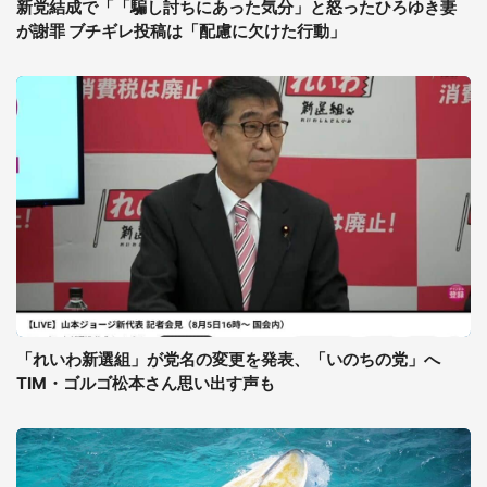
新党結成で「「騙し討ちにあった気分」と怒ったひろゆき妻
が謝罪 ブチギレ投稿は「配慮に欠けた行動」
「れいわ新選組」が党名の変更を発表、「いのちの党」へ
TIM・ゴルゴ松本さん思い出す声も