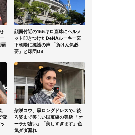
せ
顔面付近の155キロ直球にヘルメ
ー
ット叩きつけたDeNAルーキー宮
制覇
下朝陽に擁護の声 「負けん気必
要」と球団OB
歳、
柴咲コウ、黒ロングドレスで...後
で変
ろ姿まで美しい国宝級の美貌 「オ
ピッ
ーラが凄い」「美しすぎます」色
気ダダ漏れ