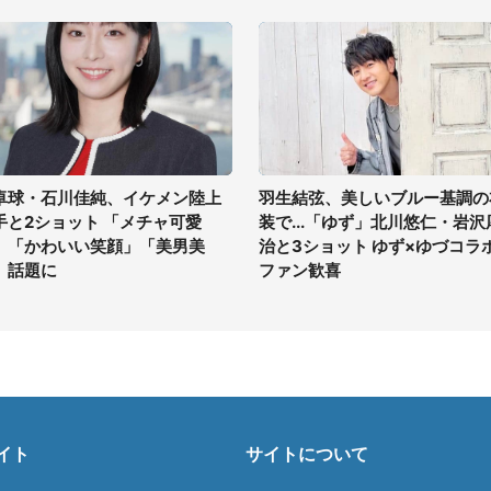
卓球・石川佳純、イケメン陸上
羽生結弦、美しいブルー基調の
手と2ショット 「メチャ可愛
装で...「ゆず」北川悠仁・岩沢
」「かわいい笑顔」「美男美
治と3ショット ゆず×ゆづコラ
」話題に
ファン歓喜
イト
サイトについて