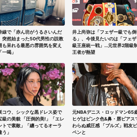
幹線で「赤ん坊がうるさいんだ
井上尚弥は「フェザー級でも倒
」突然始まった50代男性の説教
る」、今後見たいのは「フェザ
囲も呆れる最悪の雰囲気を変え
級王座統一戦」...元世界2階級
「一喝」
王者が熱望
咲コウ、シックな黒ドレス姿で
元NBAデニス・ロッドマン65
宝級の美貌 「圧倒的美!」「エレ
ヒゲはピンク色&鼻・唇ピアス
ントで素敵」「纏ってるオーラ
わらぬ威圧感 「ブルズ」戦友
違う」
ペンと