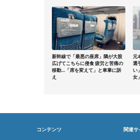
新幹線で「最悪の座席」隣が大股
元
広げてこちらに侵食 疲労と苦痛の
選
移動...「席を変えて」と車掌に訴
い
え
女
コンテンツ
関連サ