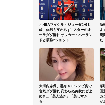
元NBAマイケル・ジョーダン63
新
歳、体形も変わらず...スターのオ
よ
ーラダダ漏れ サッカー・ハーラン
周
ドと最強2ショット
た
大河内志保、黒キャミワンピ姿で
柴
色気ダダ漏れ 変わらぬ美貌にどよ
国
めき...「美人過ぎ」「美しすぎ
ガ
る」
が