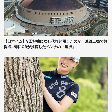
【日本ハム】9回好機になぜ代打起用したのか、連続三振で無
得点...球団OBが指摘したベンチの「選択」