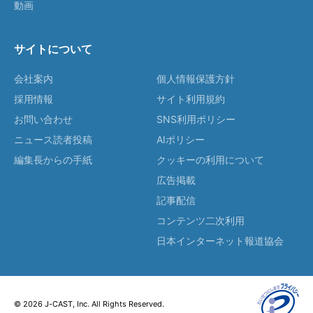
動画
サイトについて
会社案内
個人情報保護方針
採用情報
サイト利用規約
お問い合わせ
SNS利用ポリシー
ニュース読者投稿
AIポリシー
編集長からの手紙
クッキーの利用について
広告掲載
記事配信
コンテンツ二次利用
日本インターネット報道協会
© 2026 J-CAST, Inc. All Rights Reserved.