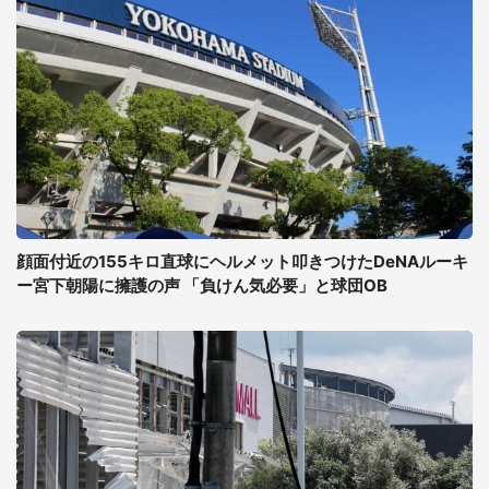
顔面付近の155キロ直球にヘルメット叩きつけたDeNAルーキ
ー宮下朝陽に擁護の声 「負けん気必要」と球団OB