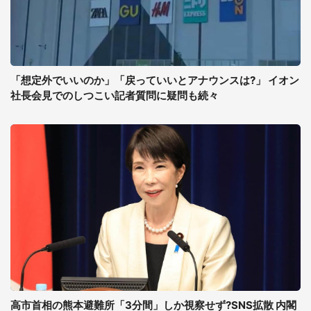
「想定外でいいのか」「戻っていいとアナウンスは?」 イオン
社長会見でのしつこい記者質問に疑問も続々
高市首相の熊本避難所「3分間」しか視察せず?SNS拡散 内閣