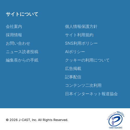
サイトについて
会社案内
個人情報保護方針
採用情報
サイト利用規約
お問い合わせ
SNS利用ポリシー
ニュース読者投稿
AIポリシー
編集長からの手紙
クッキーの利用について
広告掲載
記事配信
コンテンツ二次利用
日本インターネット報道協会
© 2026 J-CAST, Inc. All Rights Reserved.