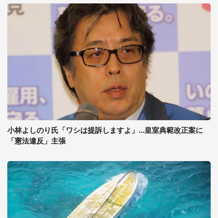
小林よしのり氏「ワシは提訴しますよ」...皇室典範改正案に
「憲法違反」主張