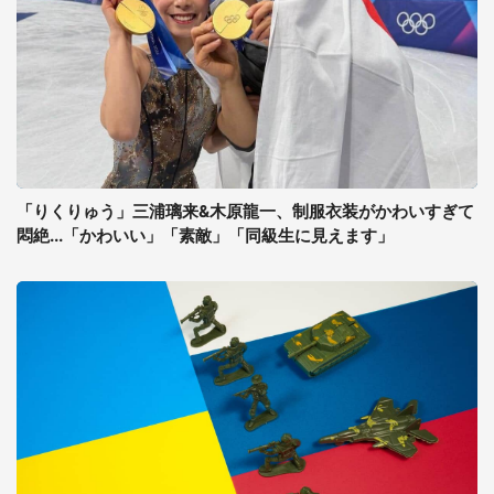
「りくりゅう」三浦璃来&木原龍一、制服衣装がかわいすぎて
悶絶...「かわいい」「素敵」「同級生に見えます」