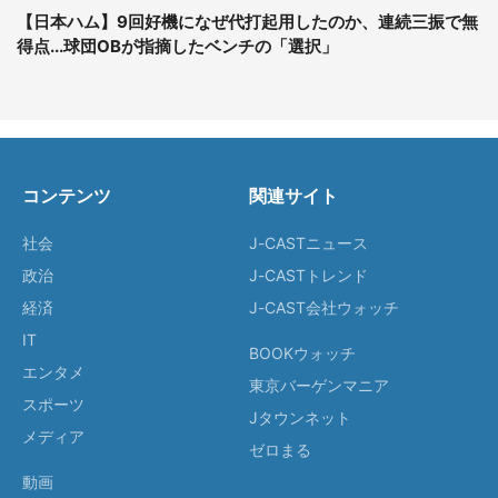
【日本ハム】9回好機になぜ代打起用したのか、連続三振で無
得点...球団OBが指摘したベンチの「選択」
コンテンツ
関連サイト
社会
J-CASTニュース
政治
J-CASTトレンド
経済
J-CAST会社ウォッチ
IT
BOOKウォッチ
エンタメ
東京バーゲンマニア
スポーツ
Jタウンネット
メディア
ゼロまる
動画