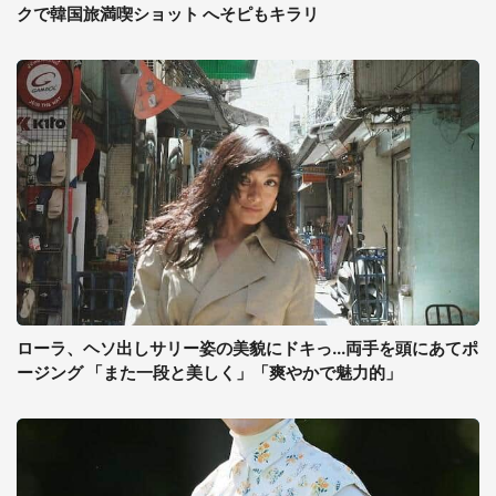
クで韓国旅満喫ショット へそピもキラリ
ローラ、ヘソ出しサリー姿の美貌にドキっ...両手を頭にあてポ
ージング 「また一段と美しく」「爽やかで魅力的」