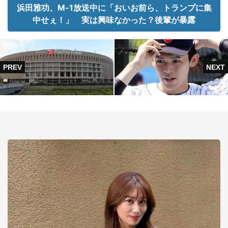
浜田雅功、M-1放送中に「おいお前ら、トランプに集
中せぇ！」 実は興味なかった？後輩が暴露