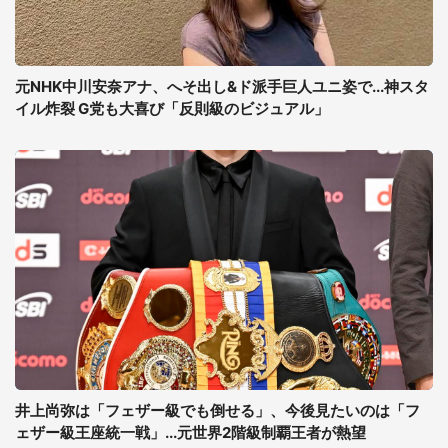
元NHK中川安奈アナ、へそ出し&ド派手巨人ユニ姿で...神スタ
イル炸裂 G党も大喜び「反則級のビジュアル」
井上尚弥は「フェザー級でも倒せる」、今後見たいのは「フ
ェザー級王座統一戦」...元世界2階級制覇王者が熱望