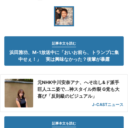
記事本文を読む
浜田雅功、M-1放送中に「おいお前ら、トランプに集
中せぇ！」 実は興味なかった？後輩が暴露
元NHK中川安奈アナ、へそ出し&ド派手
巨人ユニ姿で...神スタイル炸裂 G党も大
喜び「反則級のビジュアル」
J-CASTニュース
記事本文を読む