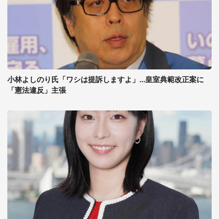
小林よしのり氏「ワシは提訴しますよ」...皇室典範改正案に
「憲法違反」主張