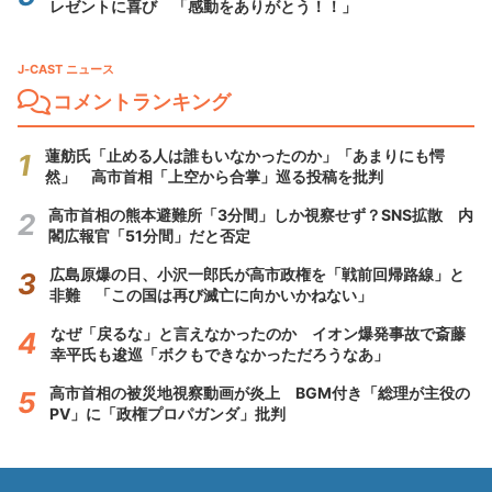
レゼントに喜び 「感動をありがとう！！」
J-CAST ニュース
コメントランキング
蓮舫氏「止める人は誰もいなかったのか」「あまりにも愕
然」 高市首相「上空から合掌」巡る投稿を批判
高市首相の熊本避難所「3分間」しか視察せず？SNS拡散 内
閣広報官「51分間」だと否定
広島原爆の日、小沢一郎氏が高市政権を「戦前回帰路線」と
非難 「この国は再び滅亡に向かいかねない」
なぜ「戻るな」と言えなかったのか イオン爆発事故で斎藤
幸平氏も逡巡「ボクもできなかっただろうなあ」
高市首相の被災地視察動画が炎上 BGM付き「総理が主役の
PV」に「政権プロパガンダ」批判