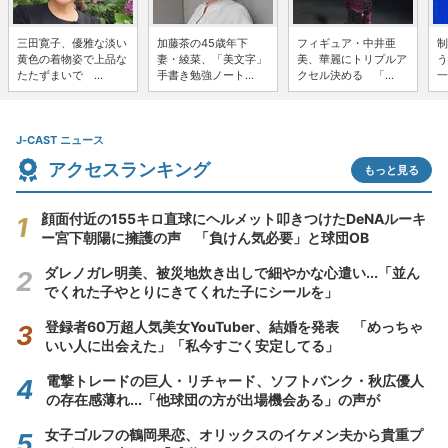
三田寛子、優雅な淡い
加藤茶の45歳年下
フィギュア・中井亜
制
黄色の着物姿で上品な
妻・綾菜、「美文字」
美、華麗にトリプルア
う
たたずまいで ...
手書き勉強ノート...
クセル決める 「...
一
J-CAST ニュース
アクセスランキング
もっと見る
顔面付近の155キロ直球にヘルメット叩きつけたDeNAルーキ
ー宮下朝陽に擁護の声 「負けん気必要」と球団OB
ダレノガレ明美、被災地炊き出しで細やかな心遣い...「並ん
でくれた子やとりにきてくれた子にシールを」
登録者60万超人気美女YouTuber、結婚を発表 「めっちゃ
いい人に出会えた」「私今すごく安定してる」
電撃トレードの巨人・リチャード、ソフトバンク・秋広優人
の存在感薄れ...「他球団の方が出場機会ある」の声が
女子ゴルフの鶴岡果恋、オリックスのイケメン夫から貴重プ