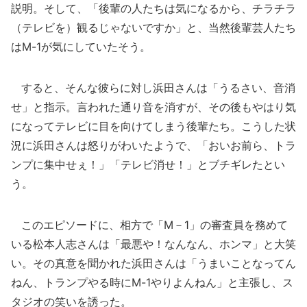
説明。そして、「後輩の人たちは気になるから、チラチラ
（テレビを）観るじゃないですか」と、当然後輩芸人たち
はM-1が気にしていたそう。
すると、そんな彼らに対し浜田さんは「うるさい、音消
せ」と指示。言われた通り音を消すが、その後もやはり気
になってテレビに目を向けてしまう後輩たち。こうした状
況に浜田さんは怒りがわいたようで、「おいお前ら、トラ
ンプに集中せぇ！」「テレビ消せ！」とブチギレたとい
う。
このエピソードに、相方で「M－1」の審査員を務めて
いる松本人志さんは「最悪や！なんなん、ホンマ」と大笑
い。その真意を聞かれた浜田さんは「うまいことなってん
ねん、トランプやる時にM-1やりよんねん」と主張し、ス
タジオの笑いを誘った。