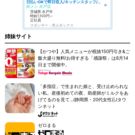
日払いOKで即日収入/キッチンスタッフ/「原付免許必須」デリバリー業務など、自己成長可能な幅広い仕事に挑戦!髪型自由&ピアス・ネイルOK/茨城県/水戸市
＞
肉メシ 水戸店
茨城県 水戸市
時給1,100円～
正社員
スポンサー：求人ボックス
姉妹サイト
【かつや】人気メニューが税抜150円引き&ご
飯大盛り無料!お得すぎる「感謝祭」は8月14
日まで開催中。
「多指症」で生まれた娘と、受け止められな
い私。産後初めての夜、助産師がミルクをあ
げてるのを見て...(静岡県・20代女性)|Jタウ
ンネット
ゼロまる