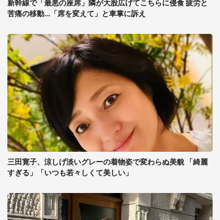
新幹線で「最悪の座席」隣が大股広げてこちらに侵食 疲労と
苦痛の移動...「席を変えて」と車掌に訴え
三田寛子、涼しげ淡いグレーの着物姿で変わらぬ美貌 「綺麗
すぎる」「いつも若々しくて美しい」