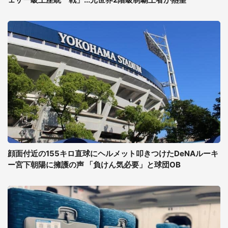
顔面付近の155キロ直球にヘルメット叩きつけたDeNAルーキ
ー宮下朝陽に擁護の声 「負けん気必要」と球団OB