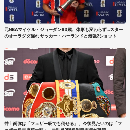
元NBAマイケル・ジョーダン63歳、体形も変わらず...スター
のオーラダダ漏れ サッカー・ハーランドと最強2ショット
井上尚弥は「フェザー級でも倒せる」、今後見たいのは「フ
ェザー級王座統一戦」...元世界2階級制覇王者が熱望