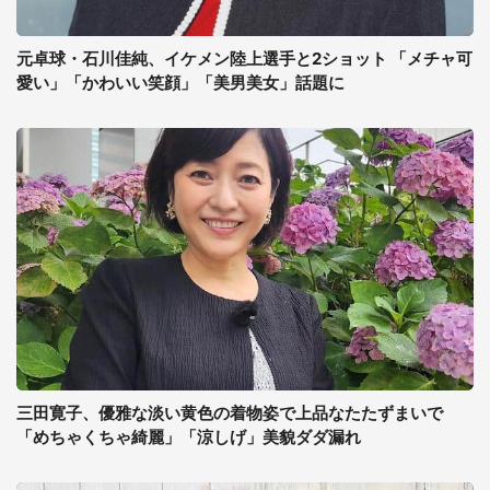
元卓球・石川佳純、イケメン陸上選手と2ショット 「メチャ可
愛い」「かわいい笑顔」「美男美女」話題に
三田寛子、優雅な淡い黄色の着物姿で上品なたたずまいで
「めちゃくちゃ綺麗」「涼しげ」美貌ダダ漏れ