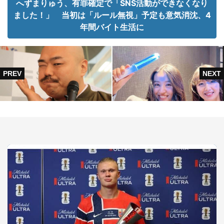
へずまりゅう、有罪確定で「SNS活動ができなくなり
ました！」 当初は「ルール無視」予定も意気消沈、4
年間バイト生活に