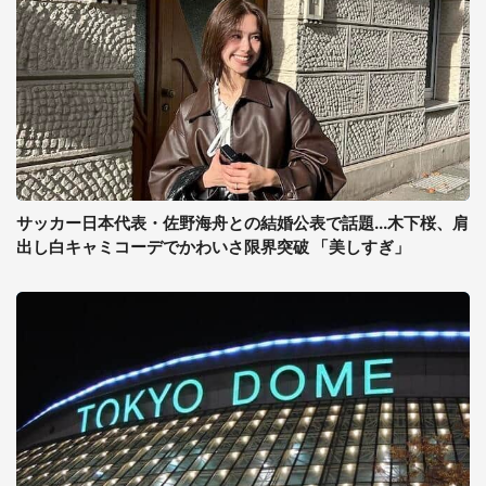
サッカー日本代表・佐野海舟との結婚公表で話題...木下桜、肩
出し白キャミコーデでかわいさ限界突破 「美しすぎ」