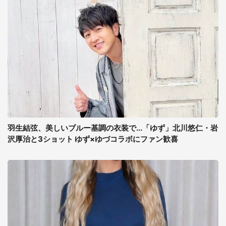
羽生結弦、美しいブルー基調の衣装で...「ゆず」北川悠仁・岩
沢厚治と3ショット ゆず×ゆづコラボにファン歓喜