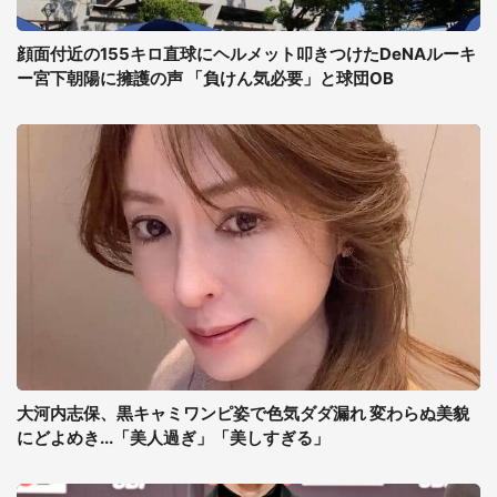
顔面付近の155キロ直球にヘルメット叩きつけたDeNAルーキ
ー宮下朝陽に擁護の声 「負けん気必要」と球団OB
大河内志保、黒キャミワンピ姿で色気ダダ漏れ 変わらぬ美貌
にどよめき...「美人過ぎ」「美しすぎる」