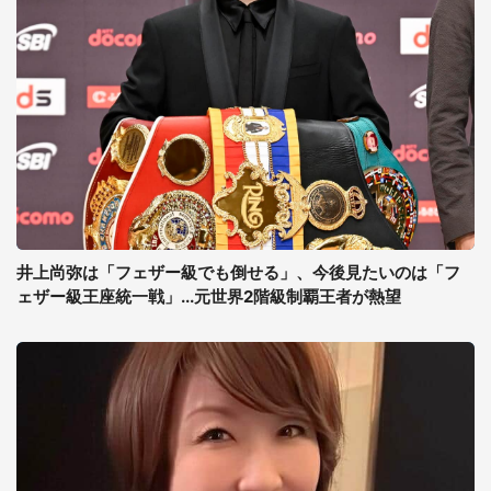
井上尚弥は「フェザー級でも倒せる」、今後見たいのは「フ
ェザー級王座統一戦」...元世界2階級制覇王者が熱望