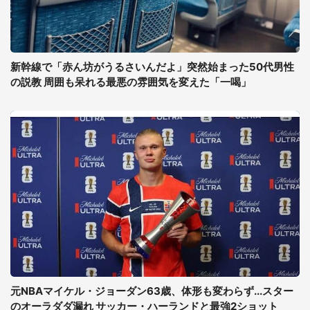
新幹線で「赤ん坊がうるさいんだよ」突然始まった50代男性
の説教 周囲も呆れる最悪の雰囲気を変えた「一喝」
元NBAマイケル・ジョーダン63歳、体形も変わらず...スター
のオーラダダ漏れ サッカー・ハーランドと最強2ショット