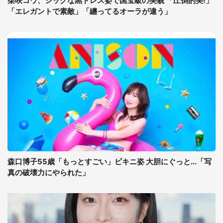
柴咲コウ、シックな黒ドレス姿で国宝級の美貌 「圧倒的美!」
「エレガントで素敵」「纏ってるオーラが違う」
森口博子55歳「もっとすごい」ビキニ姿 大胆にぐっと...「写
真の破壊力にやられた」