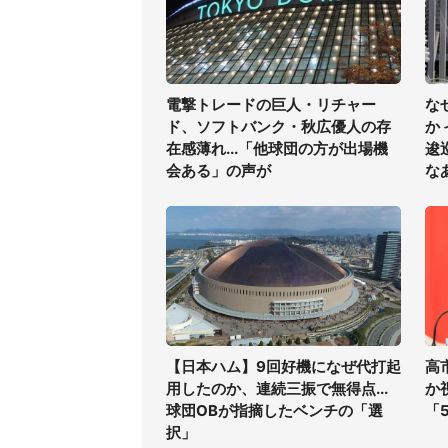
電撃トレードの巨人・リチャー
な
ド、ソフトバンク・秋広優人の存
か
在感薄れ...「他球団の方が出場機
逡
会ある」の声が
な
【日本ハム】9回好機になぜ代打起
高
用したのか、連続三振で無得点...
か
球団OBが指摘したベンチの「選
「
択」