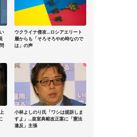
い
ウクライナ侵攻...ロシアエリート
長
層からも「そろそろやめ時なので
問
は」の声
上
小林よしのり氏「ワシは提訴しま
に
すよ」...皇室典範改正案に「憲法
違反」主張