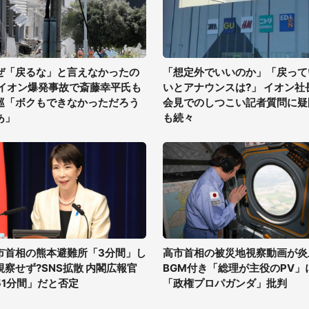
ぜ「戻るな」と言えなかったの
「想定外でいいのか」「戻って
 イオン爆発事故で斎藤幸平氏も
いとアナウンスは?」 イオン社
巡「ボクもできなかっただろう
会見でのしつこい記者質問に疑
あ」
も続々
市首相の熊本避難所「3分間」し
高市首相の被災地視察動画が炎
視察せず?SNS拡散 内閣広報官
BGM付き「総理が主役のPV」
51分間」だと否定
「政権プロパガンダ」批判