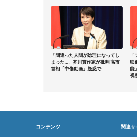
「間違った人間が総理になってし
「
まった...」芥川賞作家が批判 高市
映
首相「中傷動画」疑惑で
能
視
コンテンツ
関連サ