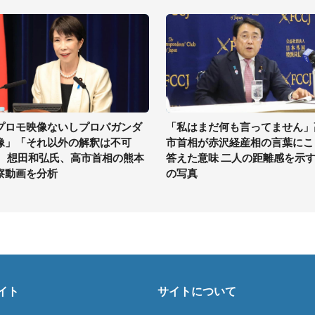
プロモ映像ないしプロパガンダ
「私はまだ何も言ってません」
像」「それ以外の解釈は不可
市首相が赤沢経産相の言葉にこ
」 想田和弘氏、高市首相の熊本
答えた意味 二人の距離感を示す
察動画を分析
の写真
イト
サイトについて