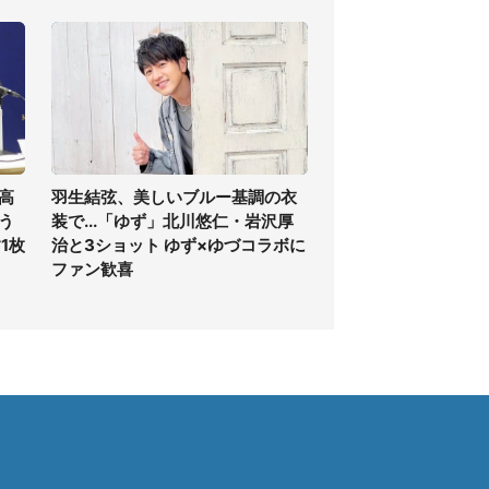
高
羽生結弦、美しいブルー基調の衣
う
装で...「ゆず」北川悠仁・岩沢厚
1枚
治と3ショット ゆず×ゆづコラボに
ファン歓喜