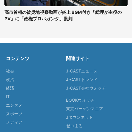
高市首相の被災地視察動画が炎上 BGM付き「総理が主役の
PV」に「政権プロパガンダ」批判
コンテンツ
関連サイト
社会
J-CASTニュース
政治
J-CASTトレンド
経済
J-CAST会社ウォッチ
IT
BOOKウォッチ
エンタメ
東京バーゲンマニア
スポーツ
Jタウンネット
メディア
ゼロまる