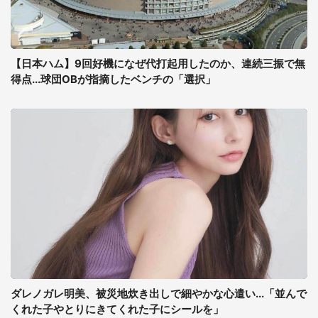
【日本ハム】9回好機になぜ代打起用したのか、連続三振で無
得点...球団OBが指摘したベンチの「選択」
ダレノガレ明美、被災地炊き出しで細やかな心遣い...「並んで
くれた子やとりにきてくれた子にシールを」