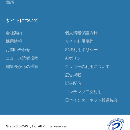
動画
サイトについて
会社案内
個人情報保護方針
採用情報
サイト利用規約
お問い合わせ
SNS利用ポリシー
ニュース読者投稿
AIポリシー
編集長からの手紙
クッキーの利用について
広告掲載
記事配信
コンテンツ二次利用
日本インターネット報道協会
© 2026 J-CAST, Inc. All Rights Reserved.