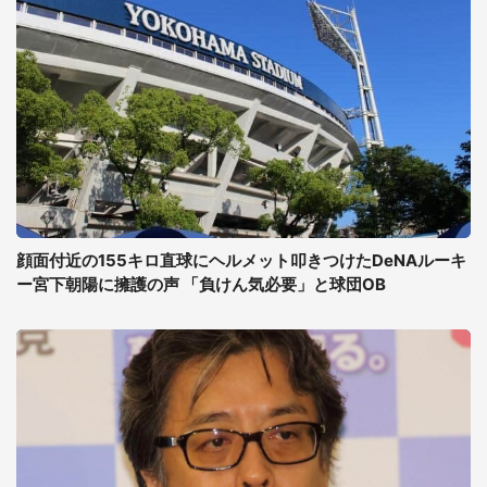
顔面付近の155キロ直球にヘルメット叩きつけたDeNAルーキ
ー宮下朝陽に擁護の声 「負けん気必要」と球団OB