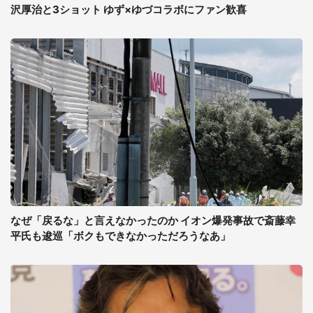
沢厚治と3ショット ゆず×ゆづコラボにファン歓喜
なぜ「戻るな」と言えなかったのか イオン爆発事故で斎藤幸
平氏も逡巡「ボクもできなかっただろうなあ」