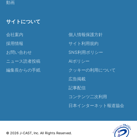
動画
サイトについて
会社案内
個人情報保護方針
採用情報
サイト利用規約
お問い合わせ
SNS利用ポリシー
ニュース読者投稿
AIポリシー
編集長からの手紙
クッキーの利用について
広告掲載
記事配信
コンテンツ二次利用
日本インターネット報道協会
© 2026 J-CAST, Inc. All Rights Reserved.