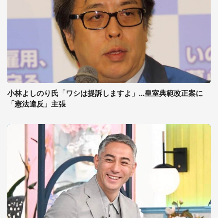
小林よしのり氏「ワシは提訴しますよ」...皇室典範改正案に
「憲法違反」主張