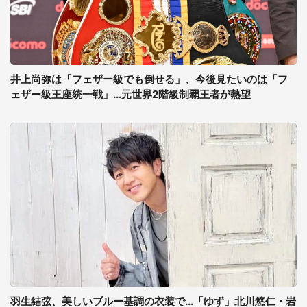
井上尚弥は「フェザー級でも倒せる」、今後見たいのは「フ
ェザー級王座統一戦」...元世界2階級制覇王者が熱望
羽生結弦、美しいブルー基調の衣装で...「ゆず」北川悠仁・岩