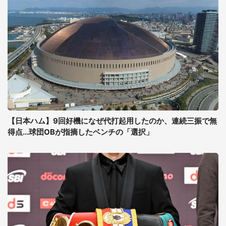
【日本ハム】9回好機になぜ代打起用したのか、連続三振で無
得点...球団OBが指摘したベンチの「選択」