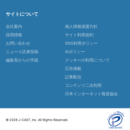
サイトについて
会社案内
個人情報保護方針
採用情報
サイト利用規約
お問い合わせ
SNS利用ポリシー
ニュース読者投稿
AIポリシー
編集長からの手紙
クッキーの利用について
広告掲載
記事配信
コンテンツ二次利用
日本インターネット報道協会
© 2026 J-CAST, Inc. All Rights Reserved.