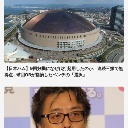
【日本ハム】9回好機になぜ代打起用したのか、連続三振で無
得点...球団OBが指摘したベンチの「選択」