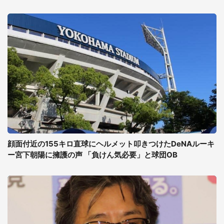
顔面付近の155キロ直球にヘルメット叩きつけたDeNAルーキ
ー宮下朝陽に擁護の声 「負けん気必要」と球団OB