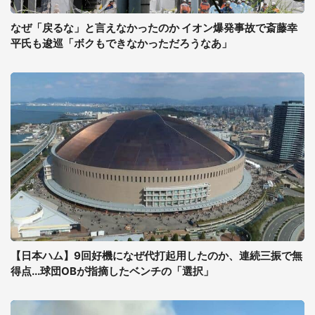
なぜ「戻るな」と言えなかったのか イオン爆発事故で斎藤幸
平氏も逡巡「ボクもできなかっただろうなあ」
【日本ハム】9回好機になぜ代打起用したのか、連続三振で無
得点...球団OBが指摘したベンチの「選択」