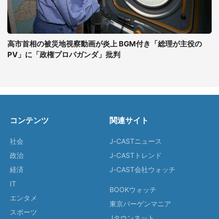
高市首相の被災地視察動画が炎上 BGM付き「総理が主役の
PV」に「政権プロパガンダ」批判
コンテンツ
関連サイト
社会
J-CASTニュース
政治
J-CASTトレンド
経済
J-CAST会社ウォッチ
IT
BOOKウォッチ
エンタメ
東京バーゲンマニア
スポーツ
Jタウンネット