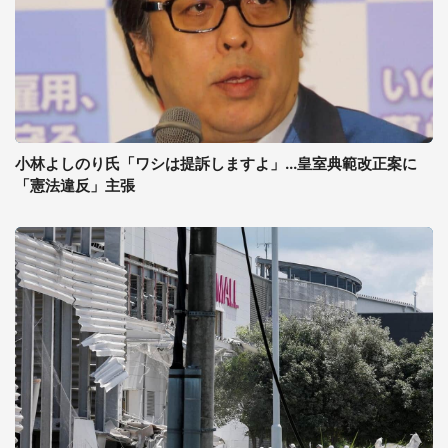
小林よしのり氏「ワシは提訴しますよ」...皇室典範改正案に
「憲法違反」主張