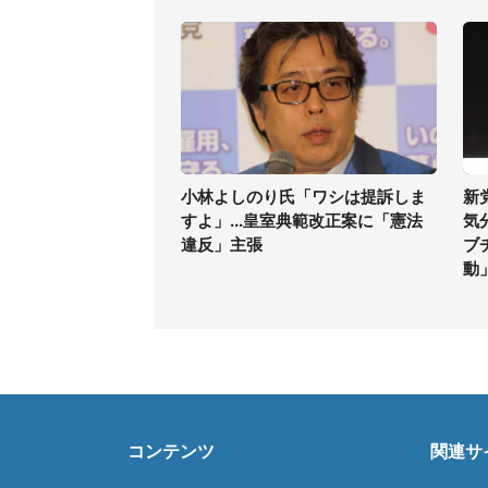
小林よしのり氏「ワシは提訴しま
新
すよ」...皇室典範改正案に「憲法
気
違反」主張
ブ
動
コンテンツ
関連サ