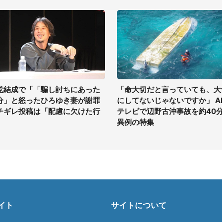
党結成で「「騙し討ちにあった
「命大切だと言っていても、大
分」と怒ったひろゆき妻が謝罪
にしてないじゃないですか」 A
チギレ投稿は「配慮に欠けた行
テレビで辺野古沖事故を約40
」
異例の特集
イト
サイトについて