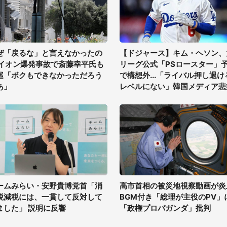
ぜ「戻るな」と言えなかったの
【ドジャース】キム・ヘソン、
 イオン爆発事故で斎藤幸平氏も
リーグ公式「PSロースター」
巡「ボクもできなかっただろう
で構想外...「ライバル押し退け
あ」
レベルにない」韓国メディア悲
ームみらい・安野貴博党首「消
高市首相の被災地視察動画が炎
税減税には、一貫して反対して
BGM付き「総理が主役のPV」
ました」 説明に反響
「政権プロパガンダ」批判