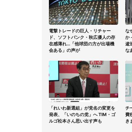
電撃トレードの巨人・リチャー
な
ド、ソフトバンク・秋広優人の存
か
在感薄れ...「他球団の方が出場機
逡
会ある」の声が
な
「れいわ新選組」が党名の変更を
チ
発表、「いのちの党」へ TIM・ゴ
費
ルゴ松本さん思い出す声も
き