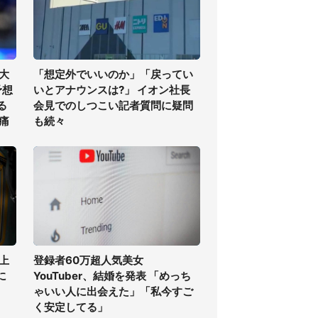
大
「想定外でいいのか」「戻ってい
予想
いとアナウンスは?」 イオン社長
る
会見でのしつこい記者質問に疑問
痛
も続々
上
登録者60万超人気美女
に
YouTuber、結婚を発表 「めっち
ゃいい人に出会えた」「私今すご
く安定してる」